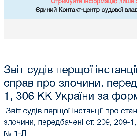
Отримуйте інформацію лише 
Єдиний Контакт-центр судової влад
Звіт судів перщої інстанц
справ про злочини, передб
1, 306 КК України за фо
Звіт судів перщої інстанції про ста
злочини, передбачені ст. 209, 209-
№ 1-Л