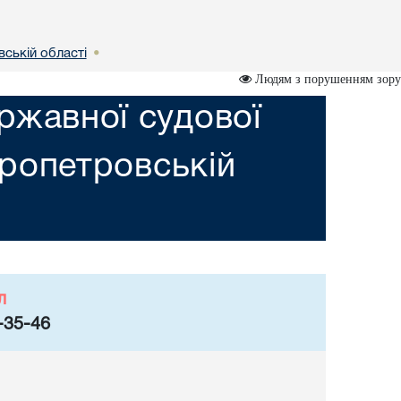
вській областi
•
Людям з порушенням зору
ржавної судової
пропетровській
л
-35-46