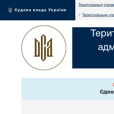
Територіальні упра
Судова влада України
Територіальне упр
•
Тери
адм
Єдини