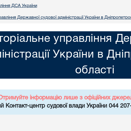
вління ДСА України
авління Державної судової адміністрації України в Днiпропетро
торіальне управління Де
іністрації України в Днi
областi
Отримуйте інформацію лише з офіційних джере
й Контакт-центр судової влади України 044 207