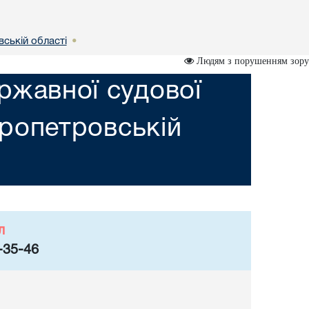
вській областi
•
Людям з порушенням зору
ржавної судової
пропетровській
л
-35-46