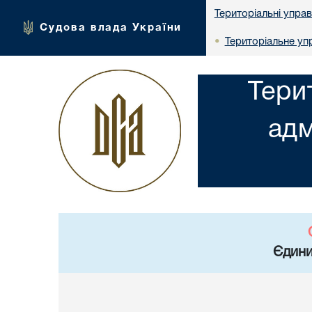
Територіальні упра
Судова влада України
Територіальне упр
•
Тери
адм
Єдини