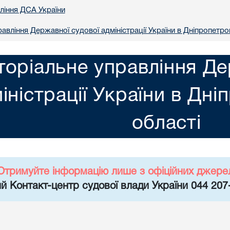
вління ДСА України
авління Державної судової адміністрації України в Днiпропетро
торіальне управління Де
іністрації України в Днi
областi
Отримуйте інформацію лише з офіційних джере
й Контакт-центр судової влади України 044 207