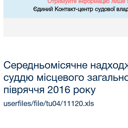
Отримуйте інформацію лише 
Єдиний Контакт-центр судової влад
Середньомісячне надход
суддю місцевого загально
півряччя 2016 року
userfiles/file/tu04/11120.xls