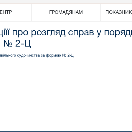
ЕНТР
ГРОМАДЯНАМ
ПОКАЗНИК
ціїї про розгляд справ у поря
ю № 2-Ц
у цивільного судочинства за формою № 2-Ц