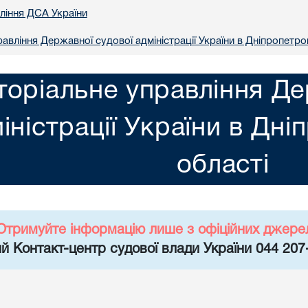
вління ДСА України
авління Державної судової адміністрації України в Днiпропетро
торіальне управління Де
іністрації України в Днi
областi
Отримуйте інформацію лише з офіційних джере
й Контакт-центр судової влади України 044 207