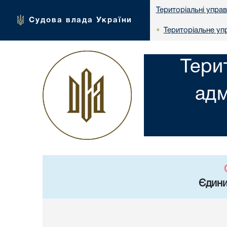
Територіальні упра
Судова влада України
Територіальне упр
•
Тери
адм
Єдини