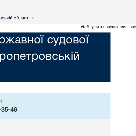
вській областi
•
Людям з порушенням зору
ржавної судової
пропетровській
л
-35-46