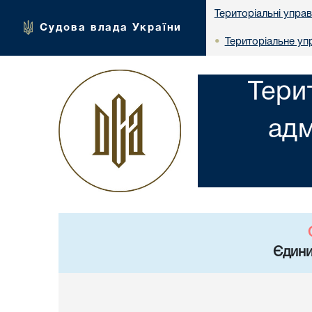
Територіальні упра
Судова влада України
Територіальне упр
•
Тери
адм
Єдини