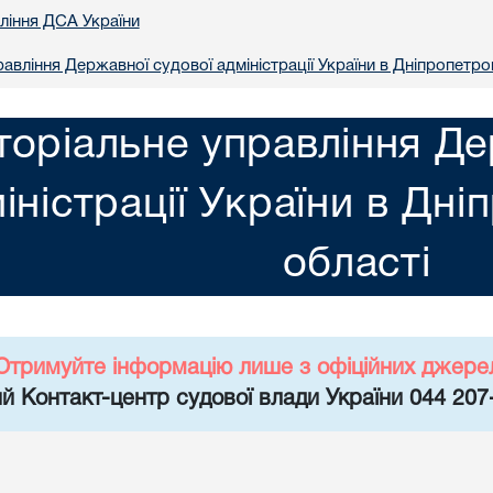
вління ДСА України
авління Державної судової адміністрації України в Днiпропетро
торіальне управління Де
іністрації України в Днi
областi
Отримуйте інформацію лише з офіційних джере
й Контакт-центр судової влади України 044 207