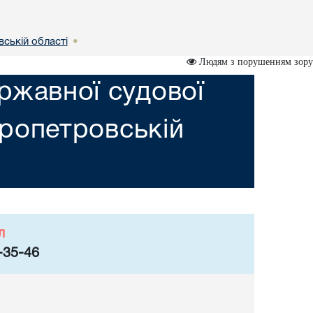
вській областi
•
Людям з порушенням зору
ржавної судової
пропетровській
л
-35-46