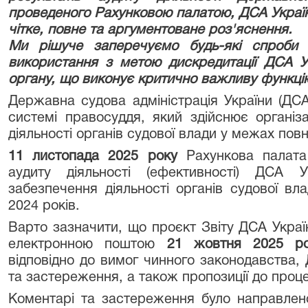
проведеного Рахунковою палатою, ДСА Україн
чітке, повне та аргументоване роз'яснення.
Ми рішуче заперечуємо будь-які спроби м
використання з метою дискредитації ДСА У
органу, що виконує критично важливу функці
Державна судова адміністрація України (ДС
системі правосуддя, який здійснює організ
діяльності органів судової влади у межах по
11 листопада 2025 року
Рахункова палата 
аудиту діяльності (ефективності) ДСА У
забезпечення діяльності органів судової вл
2024 років.
Варто зазначити, що проєкт Звіту ДСА Украї
електронною поштою
21 жовтня 2025 р
відповідно до вимог чинного законодавства, 
та застереження, а також пропозиції до проц
Коментарі та застереження було направлен