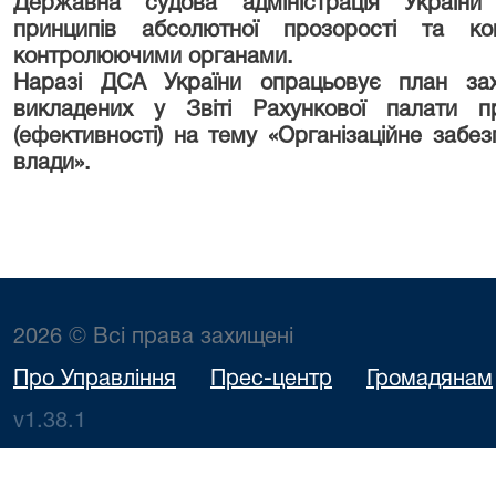
Державна судова адміністрація України
принципів абсолютної прозорості та кон
контролюючими органами.
Наразі ДСА України опрацьовує план зах
викладених у Звіті Рахункової палати пр
(ефективності) на тему «Організаційне забез
влади».
2026 © Всі права захищені
Про Управління
Прес-центр
Громадянам
v1.38.1