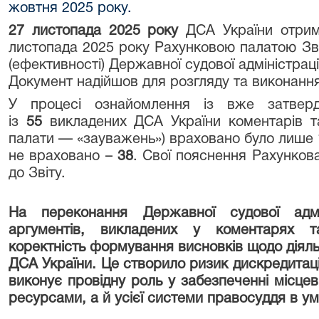
жовтня 2025 року.
27 листопада 2025 року
ДСА України отрим
листопада 2025 року Рахунковою палатою Звіт
(ефективності) Державної судової адміністраці
Документ надійшов для розгляду та виконанн
У процесі ознайомлення із вже затвер
із
55
викладених ДСА України коментарів т
палати — «зауважень») враховано було лише
не враховано –
38
. Свої пояснення Рахункова
до Звіту.
На переконання Державної судової адмін
аргументів, викладених у коментарях 
коректність формування висновків щодо діяль
ДСА України. Це створило ризик дискредитаці
виконує провідну роль у забезпеченні місцев
ресурсами, а й усієї системи правосуддя в ум