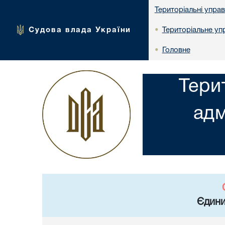
Територіальні упра
Судова влада України
Територіальне упр
•
Головне
•
Тери
адм
Єдини