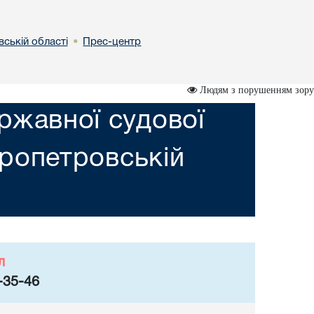
вській областi
Прес-центр
•
Людям з порушенням зору
ржавної судової
пропетровській
л
-35-46