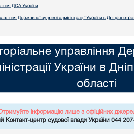
вління ДСА України
авління Державної судової адміністрації України в Днiпропетро
торіальне управління Де
іністрації України в Днi
областi
Отримуйте інформацію лише з офіційних джере
й Контакт-центр судової влади України 044 207