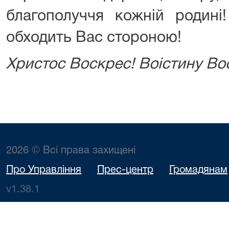
благополуччя кожній родині!
обходить Вас стороною!
Христос Воскрес! Воістину Во
2026 © Всі права захищені
Про Управління
Прес-центр
Громадянам
v1.38.1