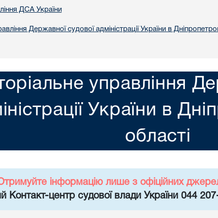
вління ДСА України
авління Державної судової адміністрації України в Днiпропетро
торіальне управління Де
іністрації України в Днi
областi
Отримуйте інформацію лише з офіційних джере
й Контакт-центр судової влади України 044 207