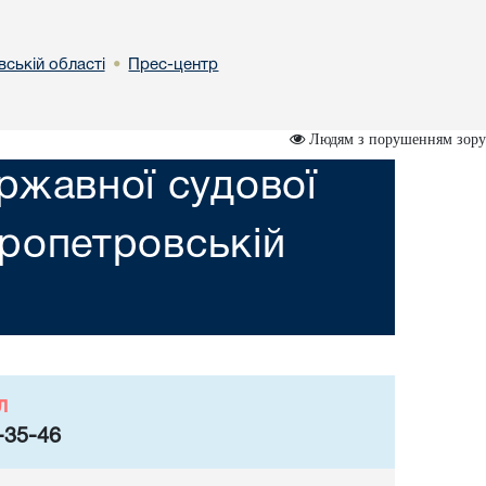
вській областi
Прес-центр
•
Людям з порушенням зору
ржавної судової
пропетровській
л
-35-46