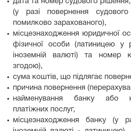
дата та номер судового рішення,
(у разі повернення судовог
помилково зарахованого),
місцезнаходження юридичної ос
фізичної особи (латиницею у 
іноземній валюті) та номер 
згодою),
сума коштів, що підлягає поверн
причина повернення (перерахува
найменування банку або не
платіжних послуг,
місцезнаходження банку (у р
іноземній валюті - латиницею),