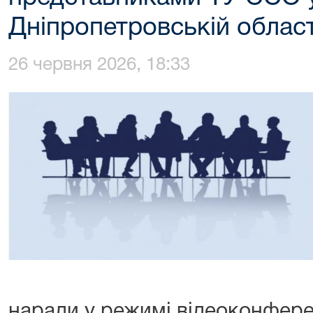
Дніпропетровській област
26 червня 2026, 18:33
наради у режимі відеоконферен