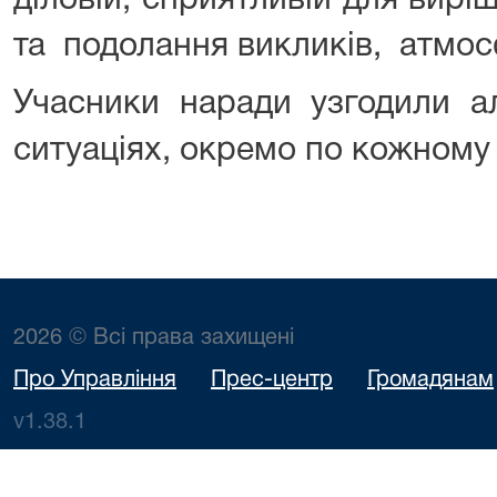
діловій, сприятливій для вир
та подолання викликів, атмос
Учасники наради узгодили а
ситуаціях, окремо по кожному
2026 © Всі права захищені
Про Управління
Прес-центр
Громадянам
v1.38.1