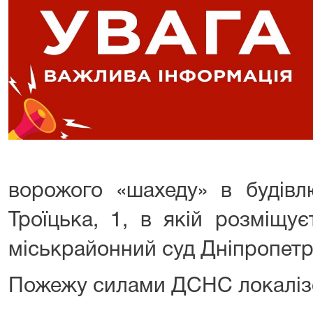
ворожого «шахеду» в будівл
Троїцька, 1, в якій розміщу
міськрайонний суд Дніпропетро
Пожежу силами ДСНС локаліз