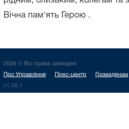
рідним, близьким, колегам та 
Вічна пам'ять Герою .
2026 © Всі права захищені
Про Управління
Прес-центр
Громадянам
v1.38.1