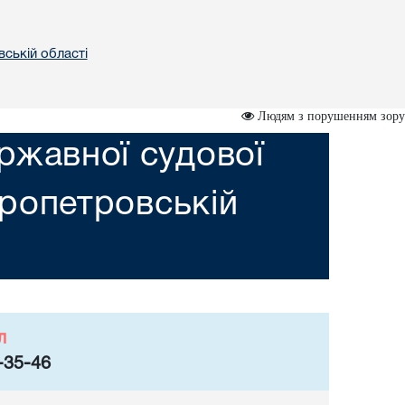
вській областi
Людям з порушенням зору
ржавної судової
пропетровській
л
-35-46