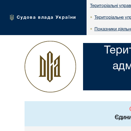
Територіальні упра
Судова влада України
Територіальне упр
•
Показники діяльн
•
Тери
адм
Єдини