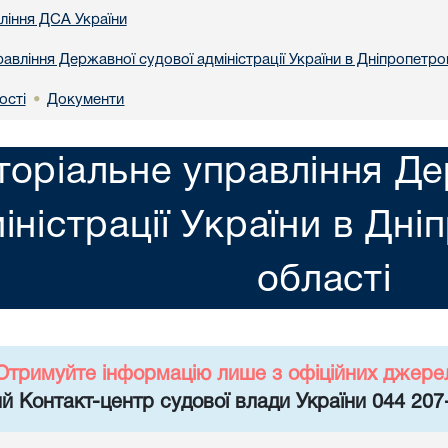
вління ДСА України
авління Державної судової адміністрації України в Днiпропетро
ості
Документи
•
торіальне управління Де
іністрації України в Днi
областi
Отримуйте інформацію лише з офіційних джере
й Контакт-центр судової влади України 044 207