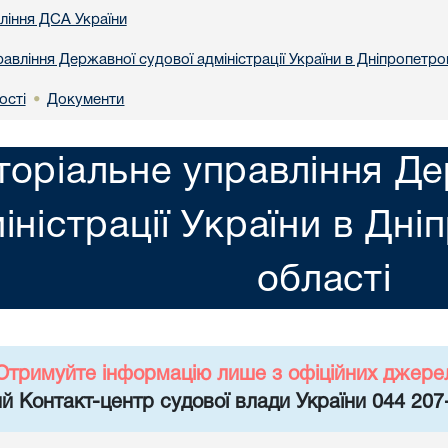
вління ДСА України
авління Державної судової адміністрації України в Днiпропетро
ості
Документи
•
торіальне управління Де
іністрації України в Днi
областi
Отримуйте інформацію лише з офіційних джере
й Контакт-центр судової влади України 044 207