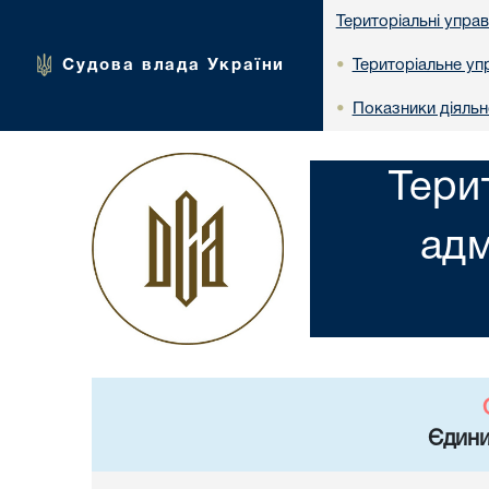
Територіальні упра
Судова влада України
Територіальне упр
•
Показники діяльн
•
Тери
адм
Єдини