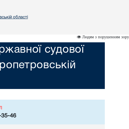
вській областi
Людям з порушенням зору
ржавної судової
пропетровській
л
-35-46