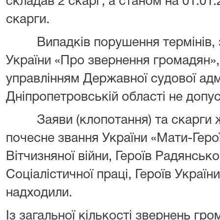
складав 2 скарг; а станом на 01.01
скарги.
Випадків порушення термінів, з
України «Про звернення громадян»,
управлінням Державної судової адмі
Дніпропетровській області не допу
Заяви (клопотання) та скарги ж
почесне звання України «Мати-Герої
Вітчизняної війни, Героїв Радянсько
Соціалістичної праці, Героїв Украї
надходили.
Із загальної кількості звернень гр