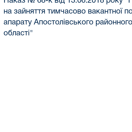
Наказ № 68-к від 13.06.2018 року 
на зайняття тимчасово вакантної п
апарату Апостолівського районного
області"