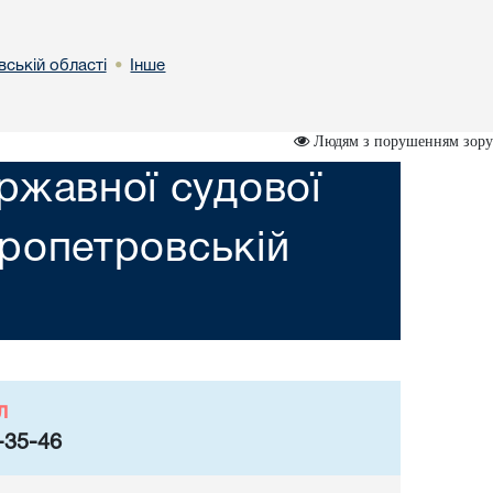
вській областi
Інше
•
Людям з порушенням зору
ржавної судової
пропетровській
л
-35-46