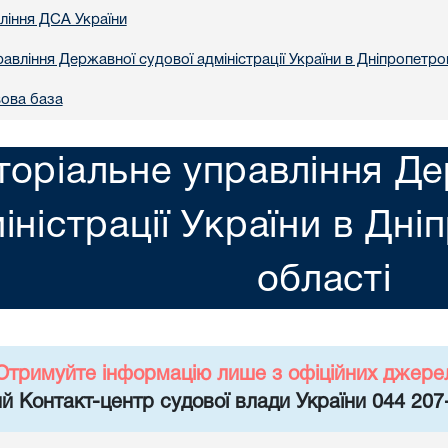
вління ДСА України
авління Державної судової адміністрації України в Днiпропетро
ова база
торіальне управління Де
іністрації України в Днi
областi
Отримуйте інформацію лише з офіційних джере
й Контакт-центр судової влади України 044 207