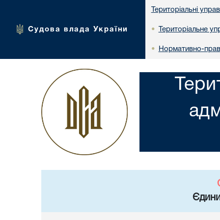
Територіальні упра
Судова влада України
Територіальне упр
•
Нормативно-прав
•
Тери
адм
Єдини