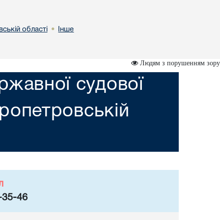
вській областi
Інше
•
Людям з порушенням зору
ржавної судової
пропетровській
л
-35-46