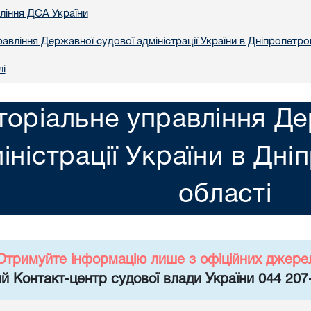
вління ДСА України
авління Державної судової адміністрації України в Днiпропетро
лі
торіальне управління Де
іністрації України в Днi
областi
Отримуйте інформацію лише з офіційних джере
й Контакт-центр судової влади України 044 207