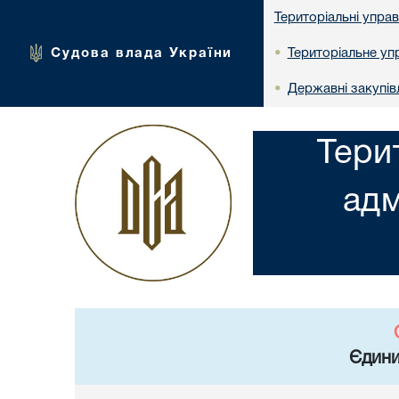
Територіальні упра
Судова влада України
Територіальне упр
•
Державні закупів
•
Тери
адм
Єдини