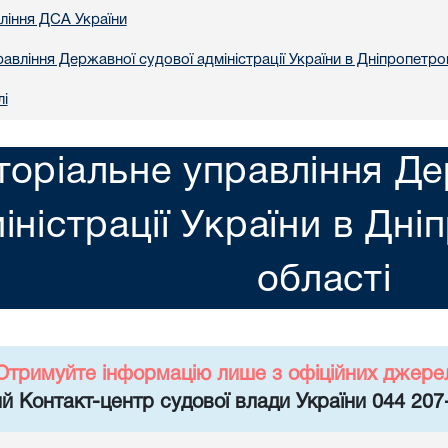
вління ДСА України
авління Державної судової адміністрації України в Днiпропетро
лі
торіальне управління Де
іністрації України в Днi
областi
Отримуйте інформацію лише з офіційних джере
й Контакт-центр судової влади України 044 207