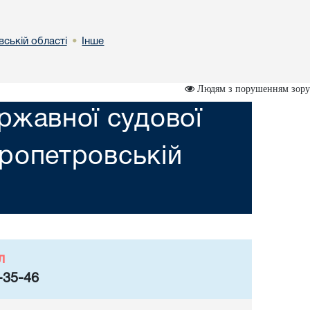
вській областi
Інше
•
Людям з порушенням зору
ржавної судової
пропетровській
л
-35-46