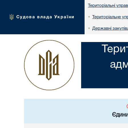
Територіальні упра
Судова влада України
Територіальне упр
•
Державні закупів
•
Тери
адм
Єдини