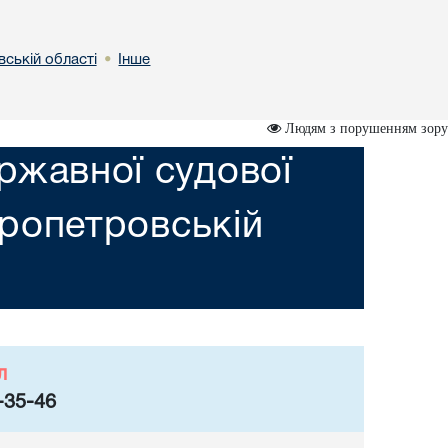
вській областi
Інше
•
Людям з порушенням зору
ржавної судової
пропетровській
л
-35-46