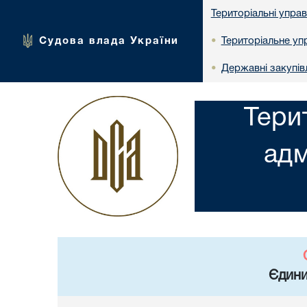
Територіальні упра
Судова влада України
Територіальне упр
•
Державні закупів
•
Тери
адм
Єдини