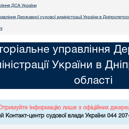
вління ДСА України
авління Державної судової адміністрації України в Днiпропетро
лі
торіальне управління Де
іністрації України в Днi
областi
Отримуйте інформацію лише з офіційних джере
й Контакт-центр судової влади України 044 207