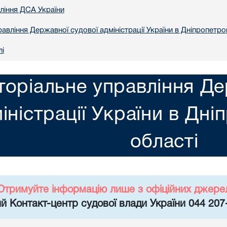
вління ДСА України
авління Державної судової адміністрації України в Днiпропетро
лі
торіальне управління Де
іністрації України в Днi
областi
Отримуйте інформацію лише з офіційних джере
й Контакт-центр судової влади України 044 207