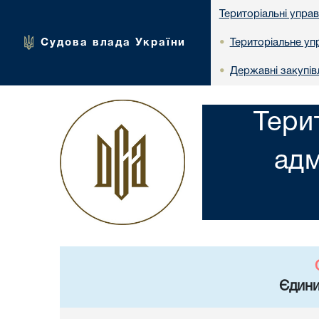
Територіальні упра
Судова влада України
Територіальне упр
•
Державні закупів
•
Тери
адм
Єдини