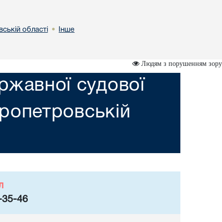
вській областi
Інше
•
Людям з порушенням зору
ржавної судової
пропетровській
л
-35-46