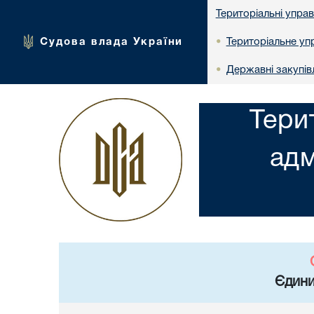
Територіальні упра
Судова влада України
Територіальне упр
•
Державні закупів
•
Тери
адм
Єдини