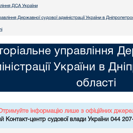
вління ДСА України
авління Державної судової адміністрації України в Днiпропетро
лі
торіальне управління Де
іністрації України в Днi
областi
Отримуйте інформацію лише з офіційних джере
й Контакт-центр судової влади України 044 207