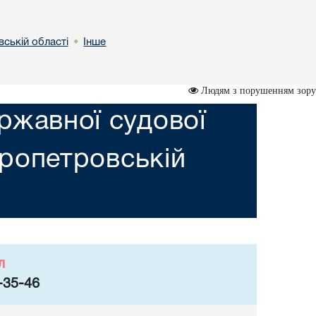
вській областi
Інше
•
Людям з порушенням зору
ржавної судової
пропетровській
л
-35-46