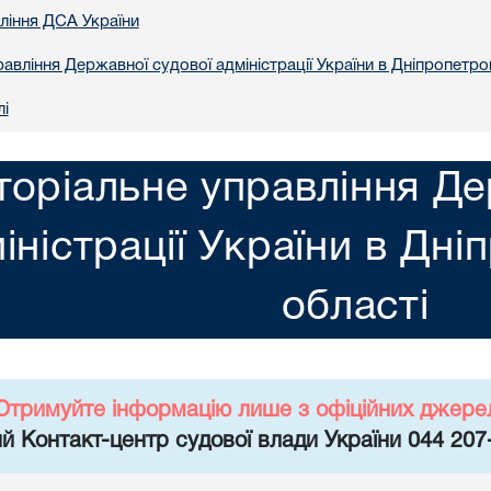
вління ДСА України
авління Державної судової адміністрації України в Днiпропетро
лі
торіальне управління Де
іністрації України в Днi
областi
Отримуйте інформацію лише з офіційних джере
й Контакт-центр судової влади України 044 207