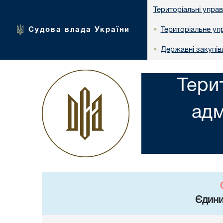
Територіальні упра
Судова влада України
Територіальне упр
•
Державні закупів
•
Тери
адм
Єдини