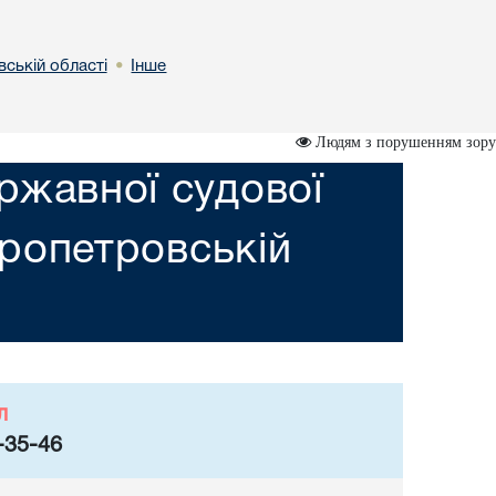
вській областi
Інше
•
Людям з порушенням зору
ржавної судової
пропетровській
л
-35-46