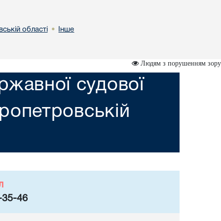
вській областi
Інше
•
Людям з порушенням зору
ржавної судової
пропетровській
л
-35-46