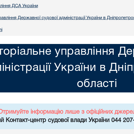
вління ДСА України
авління Державної судової адміністрації України в Днiпропетро
лі
торіальне управління Де
іністрації України в Днi
областi
Отримуйте інформацію лише з офіційних джере
й Контакт-центр судової влади України 044 207