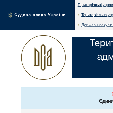
Територіальні упра
Судова влада України
Територіальне упр
•
Державні закупів
•
Тери
адм
Єдини