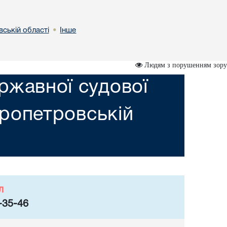
вській областi
Інше
•
Людям з порушенням зору
ржавної судової
пропетровській
л
-35-46