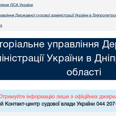
вління ДСА України
авління Державної судової адміністрації України в Днiпропетро
лі
торіальне управління Де
іністрації України в Днi
областi
Отримуйте інформацію лише з офіційних джере
й Контакт-центр судової влади України 044 207