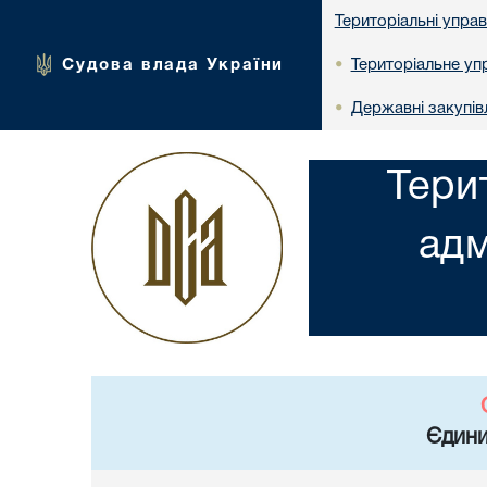
Територіальні упра
Судова влада України
Територіальне упр
•
Державні закупів
•
Тери
адм
Єдини