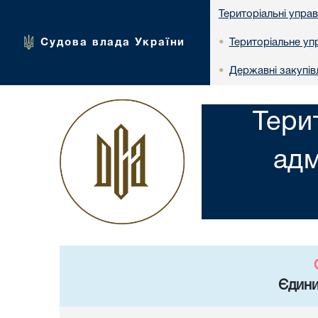
Територіальні упра
Судова влада України
Територіальне упр
•
Державні закупів
•
Тери
адм
Єдини