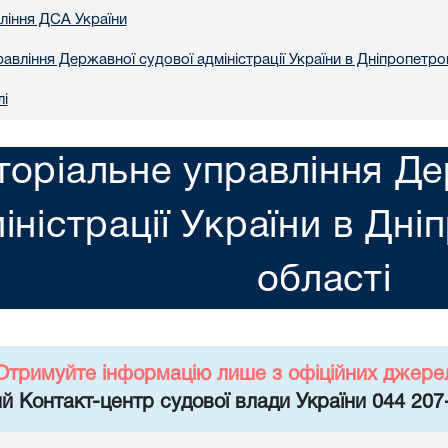
вління ДСА України
авління Державної судової адміністрації України в Днiпропетро
лі
торіальне управління Де
іністрації України в Днi
областi
Отримуйте інформацію лише з офіційних джере
й Контакт-центр судової влади України 044 207