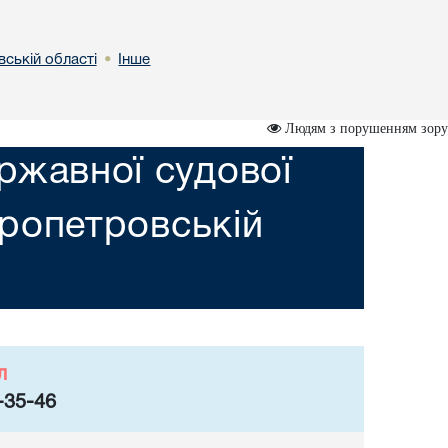
вській областi
Інше
•
Людям з порушенням зору
ржавної судової
пропетровській
л
-35-46