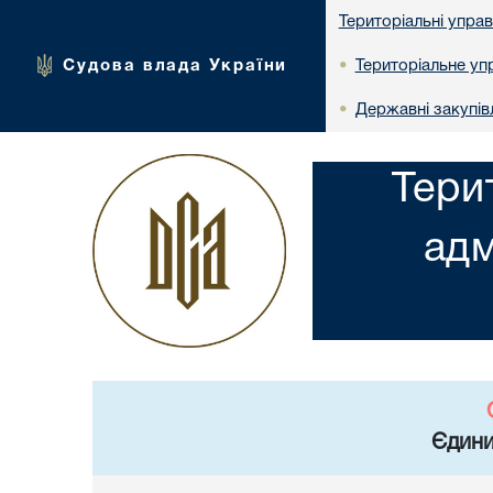
Територіальні упра
Судова влада України
Територіальне упр
•
Державні закупів
•
Тери
адм
Єдини