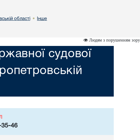
вській областi
Інше
•
Людям з порушенням зору
ржавної судової
пропетровській
л
-35-46