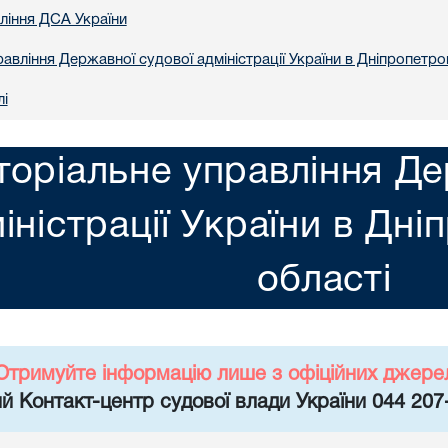
вління ДСА України
авління Державної судової адміністрації України в Днiпропетро
лі
торіальне управління Де
іністрації України в Днi
областi
Отримуйте інформацію лише з офіційних джере
й Контакт-центр судової влади України 044 207