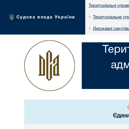
Територіальні упра
Судова влада України
Територіальне упр
•
Державні закупів
•
Тери
адм
Єдини