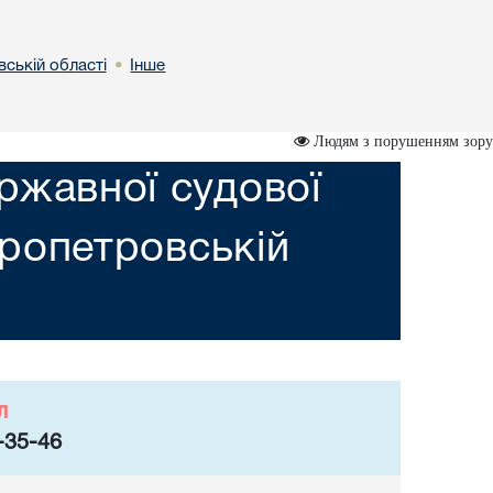
вській областi
Інше
•
Людям з порушенням зору
ржавної судової
пропетровській
л
-35-46