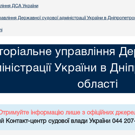
вління ДСА України
авління Державної судової адміністрації України в Днiпропетро
лі
торіальне управління Де
іністрації України в Днi
областi
Отримуйте інформацію лише з офіційних джере
й Контакт-центр судової влади України 044 207