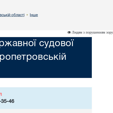
вській областi
Інше
•
Людям з порушенням зору
ржавної судової
пропетровській
л
-35-46