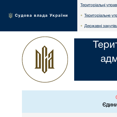
Територіальні упра
Судова влада України
Територіальне упр
•
Державні закупів
•
Тери
адм
Єдини