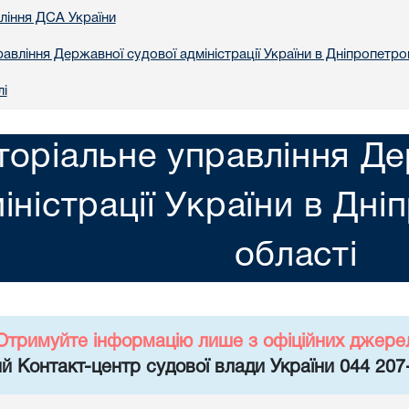
вління ДСА України
авління Державної судової адміністрації України в Днiпропетро
лі
торіальне управління Де
іністрації України в Днi
областi
Отримуйте інформацію лише з офіційних джере
й Контакт-центр судової влади України 044 207