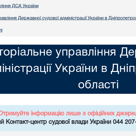
вління ДСА України
авління Державної судової адміністрації України в Днiпропетро
лі
торіальне управління Де
іністрації України в Днi
областi
Отримуйте інформацію лише з офіційних джере
й Контакт-центр судової влади України 044 207