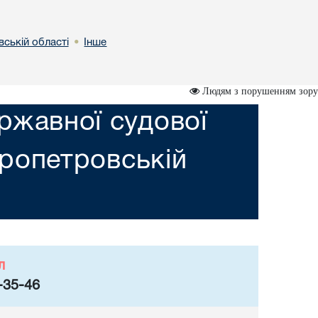
вській областi
Інше
•
Людям з порушенням зору
ржавної судової
пропетровській
л
-35-46