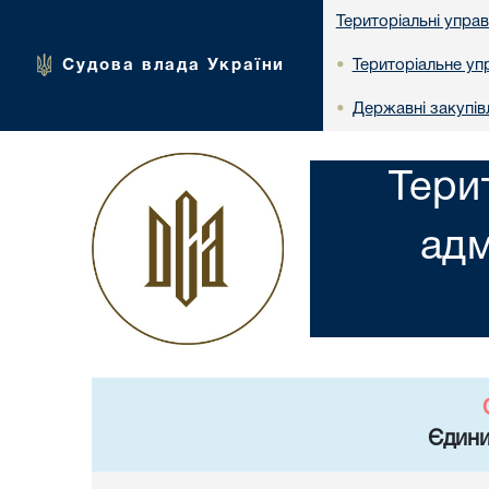
Територіальні упра
Судова влада України
Територіальне упр
•
Державні закупів
•
Тери
адм
Єдини