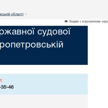
вській областi
•
Людям з порушенням зору
ржавної судової
пропетровській
л
-35-46