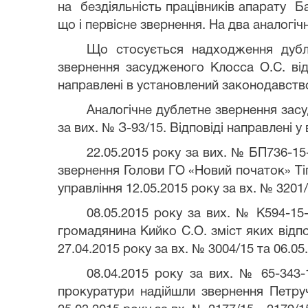
на бездіяльність працівників апарату Б
що і первісне звернення. На два аналогі
Що стосується надходження дубл
звернення засудженого Клосса О.С. від 
направлені в установлений законодавств
Аналогічне дублетне звернення засу
за вих. № З-93/15. Відповіді направлені 
22.05.2015 року за вих. № БП736-
звернення Голови ГО «Новий початок» Тіг
управління 12.05.2015 року за вх. № 3201
08.05.2015 року за вих. № К594-15-
громадянина Кийко С.О. зміст яких відп
27.04.2015 року за вх. № 3004/15 та 06.0
08.04.2015 року за вих. № 65-343-
прокуратури надійшли звернення Петруч