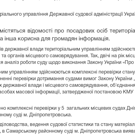
іального управління Державної судової адміністрації Украї
містяться відомості про посадових осіб територіа
та інша корисна для громадян інформація.
ів державної влади територіальним управлінням здійснюєт
 та органів місцевого самоврядування. Так, двічі на рік м
ся аналіз роботи суду щодо виконання Закону України «Про
ьним управлінням здійснюються комплексні перевірки стану 
сненні перевірки дотримання судами вимог Закону України 
 державної влади і місцевого самоврядування, об'єднаннях
асобах масової інформації, затвердженої постановою КМУ в
но комплексні перевірки у
5
загальних місцевих судах Дніп
ному суді м. Дніпропетровська.
ї діловодства, ведення судової статистики та стану матеріа
оку, в Самарському районному суді м. Дніпропетровська вия