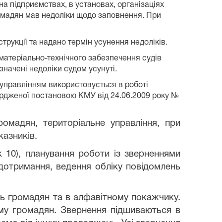
а підприємствах, в установах, організаціях
громадян мав недоліки щодо заповнення. При
трукції та надано термін усунення недоліків.
 матеріально-технічного забезпечення судів
значені недоліки судом усунуті.
м управлінням використовується в роботі
ердженої постановою КМУ від 24.06.2009 року №
ромадян, територіальне управління, при
казників.
к 10), планування роботи із зверненнями
 дотримання, ведення обліку повідомлень
нь громадян та в алфавітному покажчику.
му громадян. Звернення підшиваються в