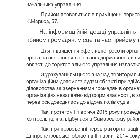
начальника управління.
Прийом проводиться в приміщенні територ
К.Маркса, 57.
На інформаційній дошці управління 
прийом громадян, місце та час прийому 
Для підвищення ефективної роботи орган
права на звернення до органів державної влади
області до територіального управління надаєть
З урахуванням цього аналізу, територіал
організаційна допомога судам області при здій
діловодства за зверненнями громадян в органах
організаціях незалежно від форм власності, в з
перевірок доводились до відома голів судів.
Так, протягом І півріччя 201
5
року проведе
контрольна, яка відбулася в Самарському район
Так, при проведенні перевірки організаці
Дніпропетровської області в ІІ півріччі 2014 р