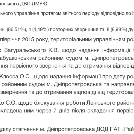
енінського ДВС ДМУЮ.
льного управління протягом звітного періоду відповідно д
ні (86,51%), 4 (4,49%) повторних звернення та
8 (8,99%) д
І півріччя 2015 року, територіальним управлінням р
 Загуральського К.В. щодо надання інформації 
Бабушкінським районним судом м. Дніпропетровсь
ння первісного звернення та до отримання відповіді
Клосса О.С. щодо надання інформації про дату ро
 районним судом м. Дніпропетровська та направле
 звернення та до отримання відповіді від територіа
о С.О. щодо блокування роботи Леніського районно
кладена ним через 7 днів після складення первісн
ідділу стягнення м. Дніпропетровська ДОД ПАТ «Р