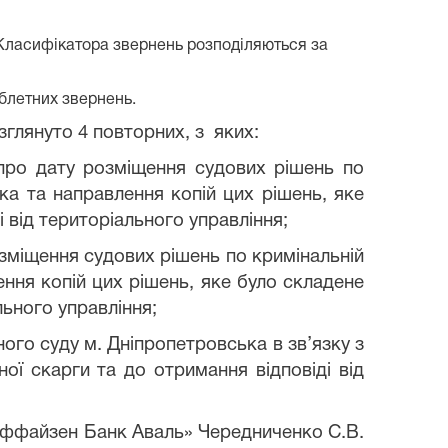
о Класифікатора звернень розподіляються за
ублетних звернень.
озглянуто 4 повторних, з яких:
про дату розміщення судових рішень по
ка та направлення копій цих рішень, яке
 від територіального управління;
зміщення судових рішень по кримінальній
ння копій цих рішень, яке було складене
льного управління;
го суду м. Дніпропетровська в зв’язку з
ої скарги та до отримання відповіді від
айффайзен Банк Аваль» Чередниченко С.В.