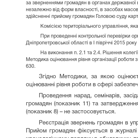
за зверненнями громадян в органах державної в
незалежно від форм власності, в засобах масово
здійсненні прийому громадян Головою суду кар
Комісією територіального управління, яка
При проведенні контрольної перевірки орг
Дніпропетровської області в І півріччі 2015 ро
На виконання п. 2.1 та 2.4. Рішення колег
Методика оцінювання рівня організації роботи 
630.
Згідно Методики, за якою оцінюєт
оцінюванні рівня роботи в сфері забезпеч
Проведення нарад, семінарів, засід
громадян (показник 11) та затвердження
(показник 8) – не застосовується.
Р
еєстрація звернень громадян в упр
Прийом громадян фіксується в журналі