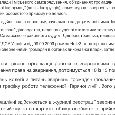
лади і місцевого самоврядування, об'єднаннях громадян, н
ї інформації (далі – Інструкція), саме: журнал звернень 
тки особистого прийому не велися.
 здійснювала перевірку, зауважено на дотриманні вимог Інс
анізації діловодства, ведення судової статистики та стану
ку Самарського районного суду м. Дніпропетровська, вищеза
ії ДСА України від 09.09.2009 року за № 4/3: територіальни
зі зверненнями громадян в органах виконавчої влади, затв
ься рівень організації роботи із зверненнями г
ення права на звернення, дотримується 10 із 13 по
ань колегії з питань звернень громадян (показни
 графіку роботи телефонної «Гарячої лінії», його
авлінні здійснюється в журналі реєстрації зверне
 прийому та на картках обліку особистого прийо