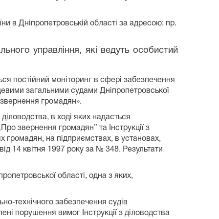
ни в Дніпропетровській області за адресою: пр.
льного управління, які ведуть особистий
ься постійний моніторинг в сфері забезпечення
ісцевими загальними судами Дніпропетровської
 звернення громадян».
діловодства, в ході яких надається
„Про звернення громадян” та Інструкції
з
 громадян, на підприємствах, в установах,
ід 14 квітня 1997 року за № 348. Результати
ропетровської області, одна з яких,
льно-технічного забезпечення судів
влені порушення вимог Інструкції
з діловодства