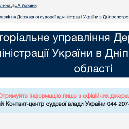
вління ДСА України
авління Державної судової адміністрації України в Днiпропетро
торіальне управління Де
іністрації України в Днi
областi
Отримуйте інформацію лише з офіційних джере
й Контакт-центр судової влади України 044 207