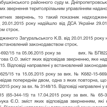
абушкінського районного суду м. Дніпропетровськ
чних звернення теритолрілаьним управлінням надано
етних звернень, то такий показник надходжен
20.01.2015 року надійшло від ДСА України 29.01
ом строк.
дженого Загуральського К.В. від 20.01.2015 року 
у встановлений законодавством строк.
15-692/15 та 05.06.2015 року за вих. № БП822-1
ова О.О. зміст яких відповідав зверненню, яке над
/15. Відповіді направлені у встановлений законода
625/15 та 15.05.2015 року за вих. № К682-15-669
овідав попереднім двом, одна з яких повторна, що
5.2015 року за вх. № 3148/15. Відповіді направлені
15 (65-344-15) та 17.04.2015 року за вих. № 65-
ука Є.О. зміст яких відповідав зверненням, які 