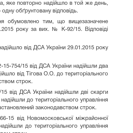
а, яке повторно надійшло в той же день,
 одну обґрунтовану відповідь.
ня обумовлено тим, що вищезазначене
.2015 року за вих. № К-92/15. Відповіді
надійшло від ДСА України 29.01.2015 року
5-754/15 від ДСА України надійшли два
ійшло від Тігова О.О. до територіального
вством строк.
/15 від ДСА України надійшли дві скарги
 надійшли до територіального управління
 у встановлений законодавством строк.
366-15 від Новомосковської міжрайонної
надійшли до територіального управління