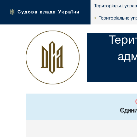
Територіальні упра
Судова влада України
Територіальне упр
•
Тери
адм
Єдини