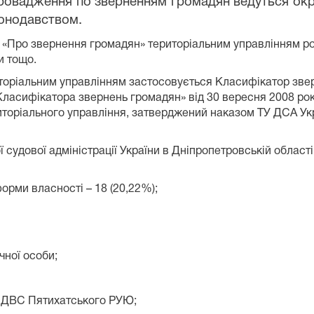
ровадження по зверненням громадян ведуться окр
конодавством.
їни «Про звернення громадян» територіальним управлінням
и тощо.
иторіальним управлінням застосовується Класифікатор зв
Класифікатора звернень громадян» від 30 вересня 2008 рок
оріального управління, затверджений наказом ТУ ДСА Укра
судової адміністрації України в Дніпропетровській област
 форми власності –
18
(20,22%);
чної особи;
лу ДВС Пятихатського РУЮ;