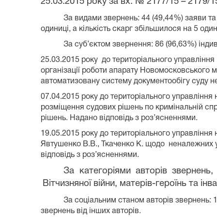
25.03.2015 року за вх. № 2177/15 – 2179/
За видами звернень: 44 (49,44%) заяви та
одиниці, а кількість скарг збільшилося на 5 оди
За суб’єктом звернення: 86 (96,63%) інди
25.03.2015 року до територіального управління
організації роботи апарату Новомосковського 
автоматизовану систему документообігу суду н
07.04.2015 року до територіального управління
розміщення судових рішень по кримінальній спр
рішень. Надано відповідь з роз’ясненнями.
19.05.2015 року до територіального управління 
Явтушенко В.В., Ткаченко К. щодо неналежних 
відповідь з роз’ясненнями.
За категоріями авторів звернень, 
Вітчизняної війни, матерів-героїнь та ін
За соціальним станом авторів звернень: 1 
звернень від інших авторів.