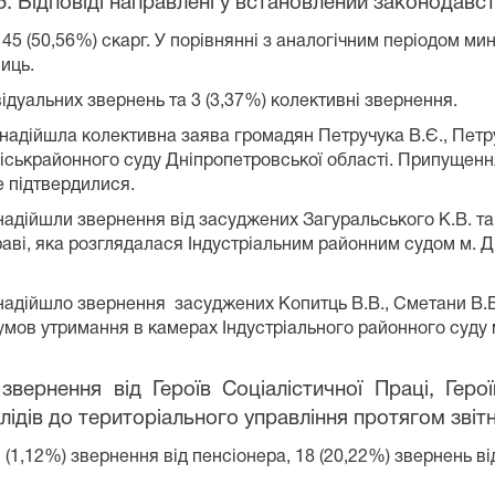
15. Відповіді направлені у встановлений законодавс
 4
5 (50,56%) скарг. У порівнянні з аналогічним періодом ми
ниць.
відуальних звернень та 3 (3,37%) колективні звернення.
 надійшла колективна заява громадян Петручука В.Є., Петр
міськрайонного суду Дніпропетровської області. Припуще
е підтвердилися.
 надійшли звернення від засуджених Загуральського К.В. т
аві, яка розглядалася Індустріальним районним судом м. 
надійшло звернення засуджених Копитць В.В., Сметани В.В.,
умов утримання в камерах Індустріального районного суду
звернення від Героїв Соціалістичної Праці, Геро
валідів до територіального управління протягом зві
(1,12%) звернення від пенсіонера, 18 (20,22%) звернень від