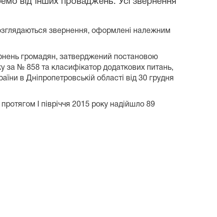
емо від інших проваджень. Усі звернення
 розглядаються звернення, оформлені належним
ернень громадян, затверджений постановою
у за № 858 та класифікатор додаткових питань,
їни в Дніпропетровській області від 30 грудня
і протягом
І півріччя 2015 року надійшло 89