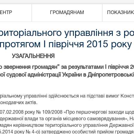
ЕНТР
ГРОМАДЯНАМ
ПОКАЗНИК
риторіального управління з р
ротягом І півріччя 2015 року
УЗАГАЛЬНЕННЯ
звернення громадян” за результатами І півріччя 
ї судової адміністрації України в Дніпропетровські
іальному управлінні здійснюється на підставі вимог Конст
онодавчих актів.
д 07.02.2008 року № 109/2008 «Про першочергові заходи що
 державної влади та органів місцевого самоврядування», На
дян керівництвом територіального управління Державної с
.05.2014 року № 4-о) затверджено особистий прийом громад