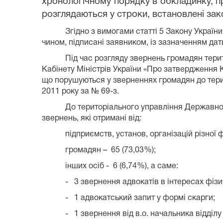
хронологічному порядку в обкладинку, п
розглядаються у строки, встановлені за
Згідно з вимогами статті 5 Закону Укра
чином, підписані заявником, із зазначенням дат
Під час розгляду звернень громадян тер
Кабінету Міністрів України «Про затвердження 
що порушуються у зверненнях громадян до терит
2011 року за № 69-з.
До територіального управління Державної 
звернень, які отримані від:
підприємств, установ, організацій різної
громадян – 65 (73,03%);
інших осіб - 6 (6,74%), а саме:
-
3 звернення адвокатів в інтересах фізи
-
1 адвокатський запит у формі скарги;
-
1 звернення від в.о. начальника відді