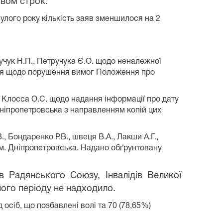
твом строк.
нулого року кількість заяв зменшилося на 2
учук Н.П., Петручука Є.О. щодо неналежної
ння щодо порушення вимог Положення про
а Клосса О.С. щодо надання інформації про дату
Дніпропетровська з направленням копій цих
 Бондаренко Р.В., швеця В.А., Лакши А.Г.,
 м. Дніпропетровська. Надано обґрунтовану
їв Радянського Союзу, Інвалідів Великої
тного періоду не надходило.
 осіб, що позбавлені волі та 70 (78,65%)