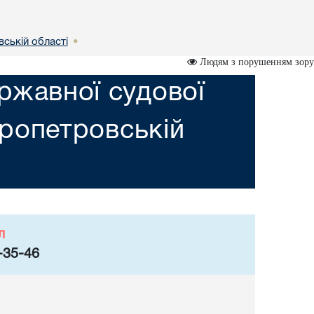
вській областi
•
Людям з порушенням зору
ржавної судової
пропетровській
л
-35-46