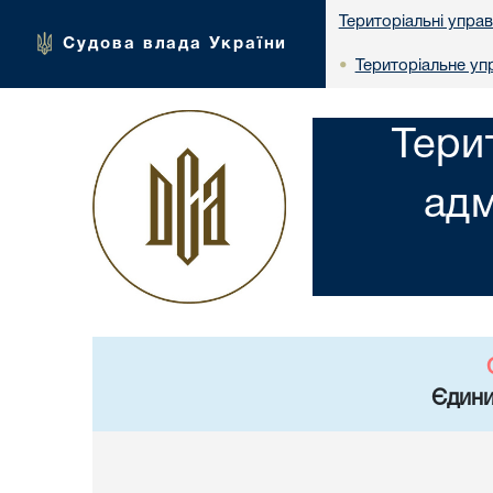
Територіальні упра
Судова влада України
Територіальне упр
•
Тери
адм
Єдини