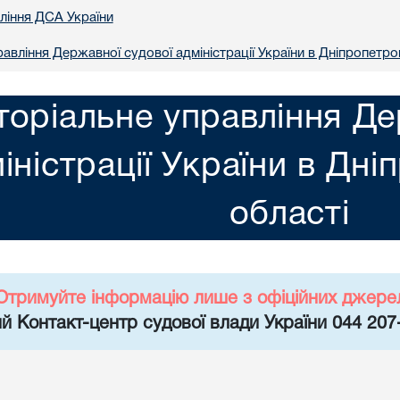
вління ДСА України
авління Державної судової адміністрації України в Днiпропетро
торіальне управління Де
іністрації України в Днi
областi
Отримуйте інформацію лише з офіційних джере
й Контакт-центр судової влади України 044 207