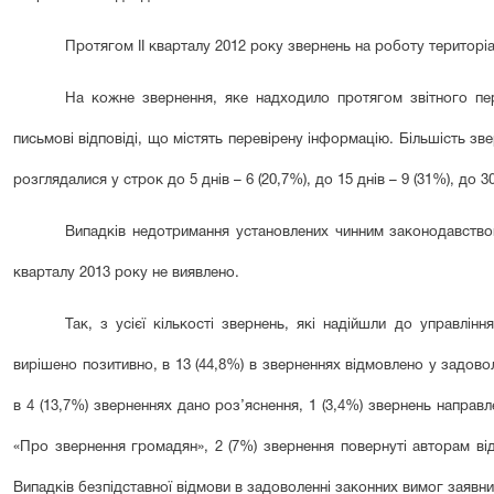
Протягом
І
І кварталу 20
12
року
звернень на роботу територіа
На кожне звернення, яке надходило протягом звітного пер
письмові відповіді, що містять перевірену інформацію. Більшість з
розглядалися у строк до 5 днів – 6 (20,7%), до 15 днів – 9 (31%), до 30
Випадків недотримання установлених чинним законодавством
кварталу 2013 року не виявлено.
Так, з усієї кількості звернень, які надійшли до управлін
вирішено позитивно, в 13 (44,8%) в зверненнях відмовлено у задово
в 4 (13,7%) зверненнях дано роз’яснення, 1 (3,4%) звернень направл
«Про звернення громадян», 2 (7%) звернення повернуті авторам від
Випадків безпідставної відмови в задоволенні законних вимог заявни