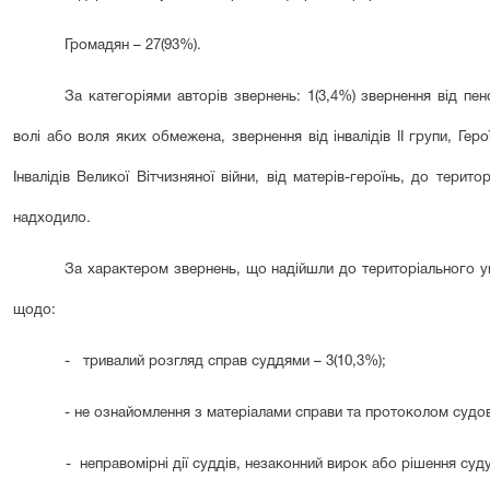
Громадян – 27(93%).
За категоріями авторів звернень: 1(3,4%) звернення від пен
волі або воля яких обмежена, звернення від інвалідів ІІ групи, Гер
Інвалідів Великої Вітчизняної війни, від матерів-героїнь, до тери
надходило.
За характером звернень, що надійшли до територіального уп
щодо:
-
тривалий розгляд справ суддями – 3(10,3%);
- не ознайомлення з матеріалами справи та протоколом судово
- неправомірні дії суддів, незаконний вирок або рішення суду 