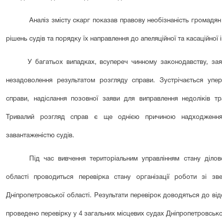
Аналіз змісту скарг показав правову необізнаність громадя
рішень судів та порядку їх направлення до апеляційної та касаційної і
У багатьох випадках, всупереч чинному законодавству, за
незадоволення результатом розгляду справи. Зустрічається упе
справи, надіслання позовної заяви для виправлення недоліків т
Тривалий розгляд справ є ще однією причиною надходження
завантаженістю судів.
Під час вивчення територіальним управлінням стану ділов
області проводиться перевірка стану організації роботи зі з
Дніпропетровської області. Результати перевірок доводяться до відо
проведено перевірку у
4
загальних місцевих судах Дніпропетровської