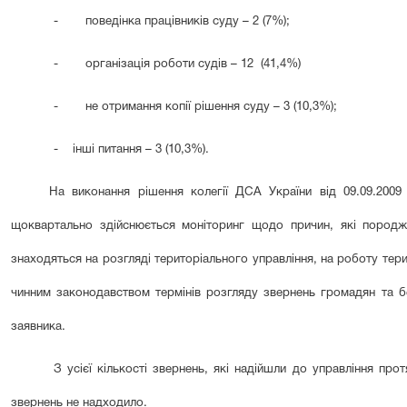
-
поведінка працівників суду – 2 (7%);
-
організація роботи судів – 12 (41,4%)
-
не отримання копії рішення суду – 3 (10,3%);
- інші питання – 3 (10,3%).
На виконання рішення колегії ДСА України від 09.09.2009
щоквартально здійснюється моніторинг щодо причин, які породж
знаходяться на розгляді територіального управління, на роботу тер
чинним законодавством термінів розгляду звернень громадян та бе
заявника.
З усієї кількості звернень, які надійшли до управління про
звернень не надходило.