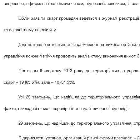
звернення, оформленні належним чином, підписані заявником, із заз
Облік заяв та скарг громадян ведеться в журналі реєстраці
та алфавітному покажчику.
Для поліпшення діяльності спрямованої на виконання Закон
управління кожне півріччя проводить аналіз стану виконання вимог 
Протягом ІІ кварталу 2013 року до територіального управл
скарг – 19 (65.5%), заяв – 10 (34,5%).
Усі 29 звернень, що надійшли до територіального управлінн
факти, викладені в них – перевірені та надані вичерпні відповіді.
29 звернень, що надійшли до територіального управління, отр
Підприємств, установ, організацій різної форми власності – 2