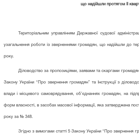
що надійшли протягом І
I
кварт
Територіальним управлінням Державної судової адміністрац
узагальнення роботи із зверненнями громадян, що надійшли до тер
року.
Діловодство за пропозиціями, заявами та скаргами громадян
Закону України “Про звернення громадян” та Інструкції з діловод
влади і місцевого самоврядування, об’єднаннях громадян, на підпр
форм власності, в засобах масової інформації, яка затверджена пост
року за № 348.
Згідно з вимогами статті 5 Закону України “Про звернення 