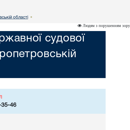
вській областi
•
Людям з порушенням зору
ржавної судової
пропетровській
л
-35-46