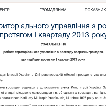
ЕНТР
ГРОМАДЯНАМ
ПОКАЗНИК
риторіального управління з р
протягом І кварталу 2013 рок
УЗАГАЛЬНЕННЯ
роботи територіального управління з розгляду звернень громадян,
що надійшли протягом І квартал 2013 року
дміністрації України в Дніпропетровській області проведено узагал
у.
ами громадян ведеться з дотриманням вимог Конституції України, За
ої влади і місцевого самоврядування, об’єднаннях громадян, на підпр
 постановою Кабінету Міністрів України від 14 квітня 1997 року за № 3
 звернення громадян” територіальним управлінням розглядаються звер