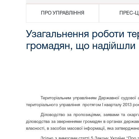
ПРО УПРАВЛІННЯ
ПРЕС-Ц
Узагальнення роботи те
громадян, що надійшли 
Територіальним управлінням Державної судової а
територіального управління протягом І кварталу 2013 рок
Діловодство за пропозиціями, заявами та скарг
діловодства за зверненнями громадян в органах державн
власності, в засобах масової інформації, яка затверджена
Згідно з вимогами статті 5 Закону України “Про