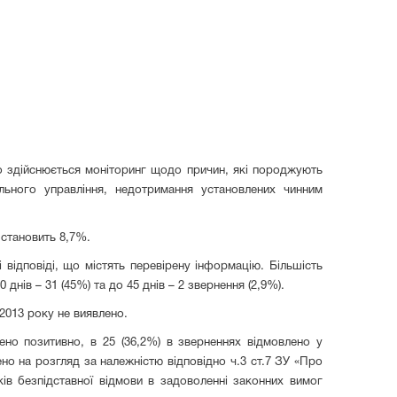
но здійснюється моніторинг щодо причин, які породжують
ального управління, недотримання установлених чинним
 становить 8,7%.
відповіді, що містять перевірену інформацію. Більшість
днів – 31 (45%) та до 45 днів – 2 звернення (2,9%).
2013 року не виявлено.
шено позитивно, в 25 (36,2%) в зверненнях відмовлено у
но на розгляд за належністю відповідно ч.3 ст.7 ЗУ «Про
ів безпідставної відмови в задоволенні законних вимог