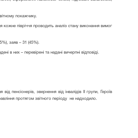
авітному покажчику.
я кожне півріччя проводить аналіз стану виконання вимог
5%), заяв –
3
1 (45%).
ні в них – перевірені та надані вичерпні відповіді.
ід пенсіонерів, звернення від інвалідів ІІ групи, Героїв
правління протягом звітного періоду не надходило.