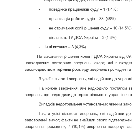
- неправомірні дії суддів, незаконний вирок або р
-
поведінка працівників суду – 1 (1,4%);
-
організація роботи судів – 33 (48%)
-
не отримання копії рішення суду – 10 (14,5%)
-
діяльність ТУ ДСА України – 3 (4,3%);
- інші питання – 3 (4,3%).
На виконання рішення колегії ДСА України від 09
надходження повторних звернень, скарг, які знаходят
законодавством термінів розгляду звернень громадян та 
З усієї кількості звернень, які надійшли до упра
На кожне звернення, яке надходило протягом зві
звернень, що надходили до територіального управління розг
Випадків недотримання установлених чинним закон
Так, з усієї кількості звернень, які надійшли 
задоволенні вимог, факти не знайшли свого підтвердженн
звернення громадян», 7 (10,1%) звернення повернуті а