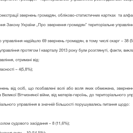
 реєстрації звернень громадян, обліково-статистичних картках та алф
ння Закону України „Про звернення громадян” територіальне управлінн
го управління надійшло
69
звернень громадян, в тому числі скарг –
38
(5
правління протягом І кварталу 2013 року були розглянуті, факти, викладе
вління, отримані від:
ласності –
4
(
5
,
8
%);
нень від осіб, що позбавлені волі або воля яких обмежена, звернення в
в Великої Вітчизняної війни, від матерів-героїнь, до територіального у
ального управління в значній більшості порушувались питання щодо:
олом судового засідання – 8 (11,6%);