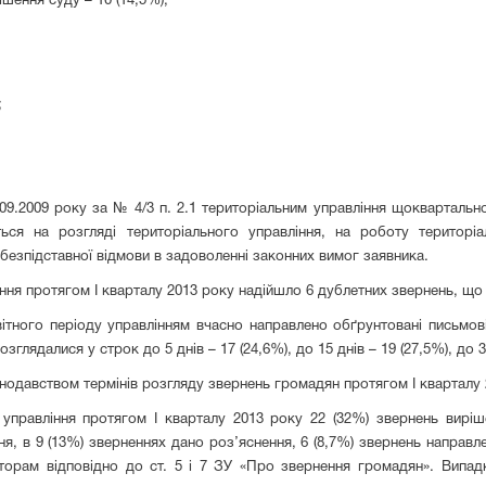
ішення суду – 10 (14,5%);
;
.09.2009 року за № 4/3 п. 2.1 територіальним управління щокварталь
ься на розгляді територіального управління, на роботу територі
безпідставної відмови в задоволенні законних вимог заявника.
вління протягом І кварталу 2013 року надійшло 6 дублетних звернень, що
тного періоду управлінням вчасно направлено обґрунтовані письмові 
лядалися у строк до 5 днів – 17 (24,6%), до 15 днів – 19 (27,5%), до 30 
одавством термінів розгляду звернень громадян протягом І кварталу 
до управління протягом І кварталу 2013 року 22 (32%) звернень вирі
я, в 9 (13%) зверненнях дано роз’яснення, 6 (8,7%) звернень направле
вторам відповідно до ст. 5 і 7 ЗУ «Про звернення громадян». Випадк