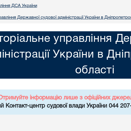
вління ДСА України
авління Державної судової адміністрації України в Днiпропетро
торіальне управління Де
іністрації України в Днi
областi
Отримуйте інформацію лише з офіційних джере
й Контакт-центр судової влади України 044 207