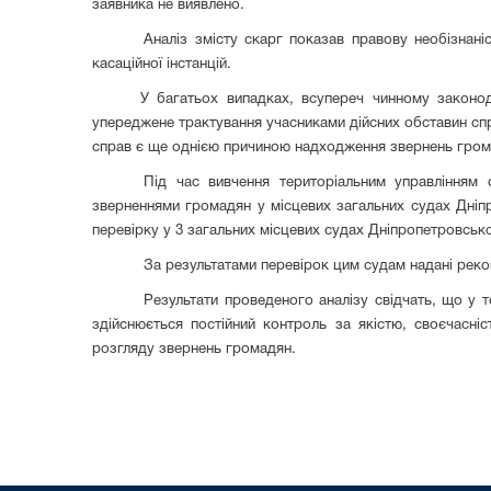
заявника не виявлено.
Аналіз змісту скарг показав правову необізнані
касаційної інстанцій.
У багатьох випадках, всупереч чинному законод
упереджене трактування учасниками дійсних обставин спр
справ є ще однією причиною надходження звернень гром
Під час вивчення територіальним управлінням 
зверненнями громадян у місцевих загальних судах Дніпр
перевірку у 3 загальних місцевих судах Дніпропетровсько
За результатами перевірок цим судам надані реко
Результати проведеного аналізу свідчать, що у 
здійснюється постійний контроль за якістю, своєчасні
розгляду звернень громадян.