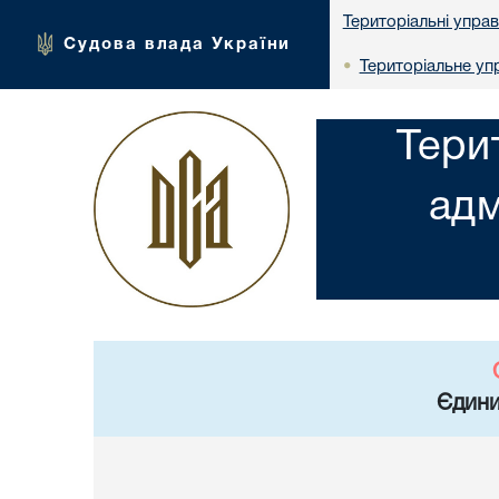
Територіальні упра
Судова влада України
Територіальне упр
•
Тери
адм
Єдини