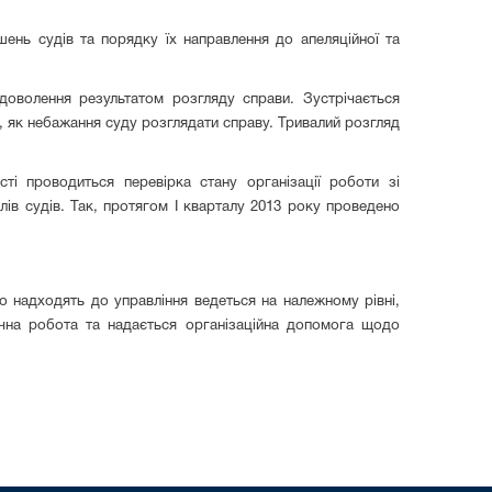
ень судів та порядку їх направлення до апеляційної та
доволення результатом розгляду справи. Зустрічається
, як небажання суду розглядати справу. Тривалий розгляд
ті проводиться перевірка стану організації роботи зі
ів судів. Так, протягом І кварталу 2013 року проведено
о надходять до управління ведеться на належному рівні,
ична робота та надається організаційна допомога щодо