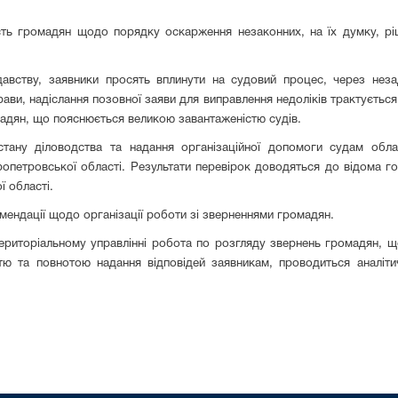
сть громадян щодо порядку оскарження незаконних, на їх думку, ріш
авству, заявники просять вплинути на судовий процес, через неза
ави, надіслання позовної заяви для виправлення недоліків трактується
адян, що пояснюється великою завантаженістю судів.
стану діловодства та надання організаційної допомоги судам облас
опетровської області. Результати перевірок доводяться до відома гол
ї області.
мендації щодо організації роботи зі зверненнями громадян.
територіальному управлінні робота по розгляду звернень громадян, щ
стю та повнотою надання відповідей заявникам, проводиться аналіт