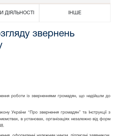
И ДІЯЛЬНОСТІ
ІНШЕ
озгляду звернень
у
ьнення роботи із зверненнями громадян, що надійшли до
кону України “Про звернення громадян” та Інструкції з
иємствах, в установах, організаціях незалежно від форм
48.
нення, оформленні належним чином, підписані заявником,