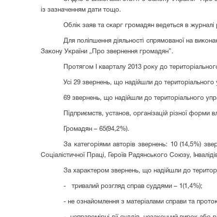
із зазначенням дати тощо.
Облік заяв та скарг громадян ведеться в журналі
Для поліпшення діяльності спрямованої на викона
Закону України „Про звернення громадян”.
Протягом І кварталу 2013 року до територіально
Усі 29 звернень, що надійшли до територіального у
6
9 звернень, що надійшли до територіального упра
Підприємств, установ, організацій різної форми в
Громадян – 65(94,2%).
За категоріями авторів звернень: 10 (14,5%) звер
Соціалістичної Праці, Героїв Радянського Союзу, Інваліді
За характером звернень, що надійшли до територі
-
тривалий розгляд справ суддями – 1(1,4%);
- не ознайомлення з матеріалами справи та проток