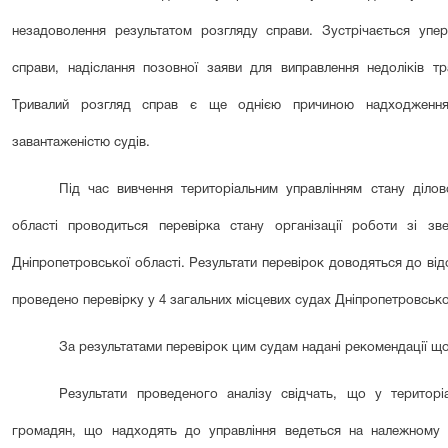
незадоволення результатом розгляду справи. Зустрічається упе
справи, надіслання позовної заяви для виправлення недоліків т
Тривалий розгляд справ є ще однією причиною надходження
завантаженістю судів.
Під час вивчення територіальним управлінням стану ділов
області проводиться перевірка стану організації роботи зі з
Дніпропетровської області. Результати перевірок доводяться до відо
проведено перевірку у
4
загальних місцевих судах Дніпропетровської
За результатами перевірок цим судам надані рекомендації що
Результати проведеного аналізу свідчать, що у територ
громадян, що надходять до управління ведеться на належному рі