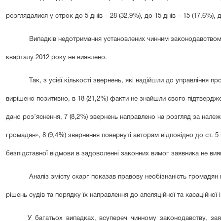
розглядалися у строк до 5 днів – 28 (32,9%), до 15 днів – 15 (17,6%), д
Випадків недотримання установлених чинним законодавством 
кварталу 2012 року не виявлено.
Так, з усієї кількості звернень, які надійшли до управління пр
вирішено позитивно, в 18 (21,2%) факти не знайшли свого підтвердже
дано роз’яснення, 7 (8,2%) звернень направлено на розгляд за належ
громадян», 8 (9,4%) звернення повернуті авторам відповідно до ст. 5
безпідставної відмови в задоволенні законних вимог заявника не вия
Аналіз змісту скарг показав правову необізнаність громадян
рішень судів та порядку їх направлення до апеляційної та касаційної і
У багатьох випадках, всупереч чинному законодавству, за