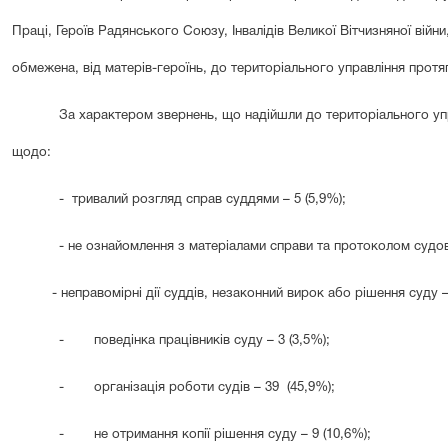
Праці, Героїв Радянського Союзу, Інвалідів Великої Вітчизняної війни
обмежена, від матерів-героїнь, до територіального управління прот
За характером звернень, що надійшли до територіального уп
щодо:
-
тривалий розгляд справ суддями – 5 (5,9%);
- не ознайомлення з матеріалами справи та протоколом судово
- неправомірні дії суддів, незаконний вирок або рішення суду – 
-
поведінка працівників суду – 3 (3,5%);
-
організація роботи судів – 3
9
(
45
,9%);
-
не отримання копії рішення суду – 9 (10,6%);