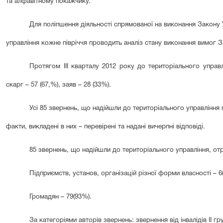
та алфавітному покажчику.
Для поліпшення діяльності спрямованої на виконання Закону
управління кожне півріччя проводить аналіз стану виконання вимог 
Протягом ІІІ кварталу 2012 року до територіального управ
скарг – 57 (67,%), заяв – 28 (33%).
Усі 85 звернень, що надійшли до територіального управління п
факти, викладені в них – перевірені та надані вичерпні відповіді.
85 звернень, що надійшли до територіального управління, отр
Підприємств, установ, організацій різної форми власності – 6
Громадян – 79(93%).
За категоріями авторів звернень: звернення від інвалідів ІІ гр