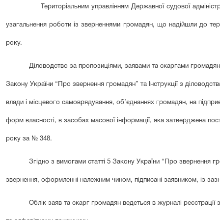
Територіальним управлінням Державної судової адміністрації 
узагальнення роботи із зверненнями громадян, що надійшли до тери
року.
Діловодство за пропозиціями, заявами та скаргами громадян
Закону України “Про звернення громадян” та Інструкції з діловодст
влади і місцевого самоврядування, об’єднаннях громадян, на підприє
форм власності, в засобах масової інформації, яка затверджена пост
року за № 348.
Згідно з вимогами статті 5 Закону України “Про звернення 
звернення, оформленні належним чином, підписані заявником, із заз
Облік заяв та скарг громадян ведеться в журналі реєстрації