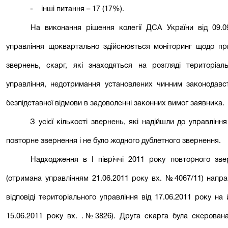
- інші питання – 17 (17%).
На виконання рішення колегії ДСА України від 09.0
управління щоквартально здійснюється моніторинг щодо пр
звернень, скарг, які знаходяться на розгляді територіал
управління, недотримання установлених чинним законодавс
безпідставної відмови в задоволенні законних вимог заявника.
З усієї кількості звернень, які надійшли до управлінн
повторне звернення і не було жодного дублетного звернення.
Надходження в І півріччі 2011 року повторного зв
(отримана управлінням 21.06.2011 року вх. №4067/11) напр
відповіді територіального управління від 17.06.2011 року н
15.06.2011 року вх. .№3826). Друга скарга була скерован