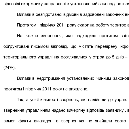
відповіді скаржнику направлені в установлений законодавство
Випадків безпідставної відмови в задоволені законних в
Протягом
І
півріччя
20
11
року
скарг на роботу територі
На кожне звернення, яке надходило протягом звітн
обґрунтовані письмові відповіді, що містять перевірену ін
територіального управління розглядалися у строк до 5 днів – 3
(24%).
Випадків недотримання установлених чинним законод
протягом І півріччя 2011 року не виявлено.
Так, з усієї кількості звернень, які надійшли до управ
звернення управлінням надано вичерпну відповідь заявнику , 
вимог, факти викладені в зверненнях не знайшли свого 