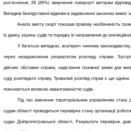
роз’яснення, 26 (26%) звернення повернуті авторам відпові
Випадків безпідставної відмови в задоволенні законних вимог 
Аналіз змісту скарг показав правову необізнаність гр
їх думку, рішень судів та порядку їх направлення до апеляційної 
У багатьох випадках, всупереч чинному законодавству,
через незадоволення результатом розгляду справи. Зустр
дійсних обставин справи, надіслання позовної заяви для ви
суду розглядати справу. Тривалий розгляд справ є ще одніє
пояснюється великою завантаженістю судів.
Під час вивчення територіальним управлінням стану д
судам області проводиться перевірка стану організації робот
судах Дніпропетровської області. Результати перевірок дово