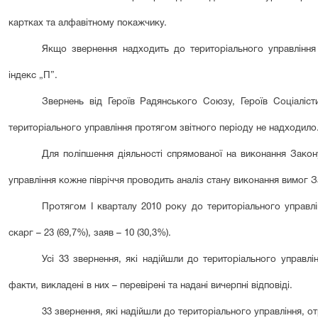
картках та алфавітному покажчику.
Якщо звернення надходить до територіального управління в
індекс „П”.
Звернень від Героїв Радянського Союзу, Героїв Соціалістич
територіального управління протягом звітного періоду не надходило
Для поліпшення діяльності спрямованої на виконання Закон
управління кожне півріччя проводить аналіз стану виконання вимог 
Протягом
І кварталу
20
10
року до територіального управл
скарг –
23 (69,7%)
, заяв –
10 (30,3%)
.
Усі 33 звернення, які надійшли до територіального управлі
факти, викладені в них – перевірені та надані вичерпні відповіді.
33 звернення, які надійшли до територіального управління, от