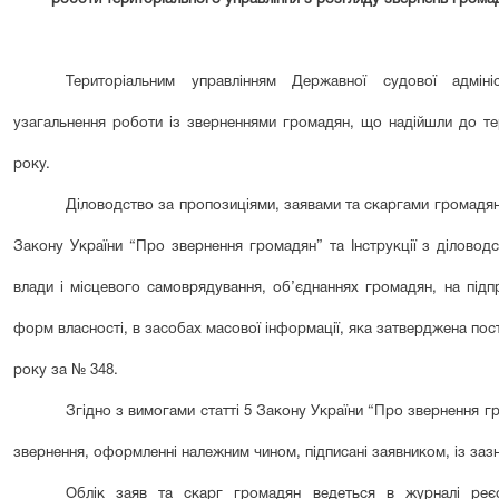
Територіальним управлінням Державної судової адміні
узагальнення роботи із зверненнями громадян, що надійшли до тер
року.
Діловодство за пропозиціями, заявами та скаргами громадян
Закону України “Про звернення громадян” та Інструкції з діловод
влади і місцевого самоврядування, об’єднаннях громадян, на підпр
форм власності, в засобах масової інформації, яка затверджена пост
року за № 348.
Згідно з вимогами статті 5 Закону України “Про звернення 
звернення, оформленні належним чином, підписані заявником, із заз
Облік заяв та скарг громадян ведеться в журналі реєст