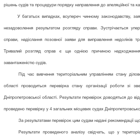
рішень судів та процедури порядку направлення до апеляційної та кас
У багатьох випадках, всупереч чинному законодавству, за
незадоволення результатом розгляду справи. Зустрічається упе
справи, надіслання позовної заяви для виправлення недоліків т
Тривалий розгляд справ є ще однією причиною надходження
завантаженістю судів.
Під час вивчення територіальним управлінням стану ділов
області проводиться перевірка стану організації роботи зі з
Дніпропетровської області. Результати перевірок доводяться до від
проведено перевірку у 4 загальних місцевих судах Дніпропетровської
За результатами перевірок цим судам надані рекомендації що
Результати проведеного аналізу свідчать, що у територ