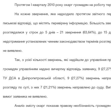
Протягом І кварталу 20
10
року
скарг громадян на роботу тер
На кожне звернення, яке надходило протягом звітного пер
письмові відповіді, що містять перевірену інформацію. Більшість з
розглядалися у строк до 5 днів – 21 звернення (63,64%), до 15 дн
недотримання установлених чинним законодавством термінів розгляд
не виявлено.
Так, з усієї кількості звернень, які надійшли до управління п
громадян управлінням надано вичерпну відповідь заявнику, 9 (27,2
ТУ ДСА в Дніпропетровській області, 9 (27,27%) звернень напр
розгляду по суті, з них 7 (21,21%) звернень направлено до суду. Ви
вимог заявника не виявлено.
Аналіз змісту скарг показав правову необізнаність громадя