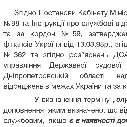
Згідно Постанови Кабінету Міністр
№98 та Інструкції про службові в
та за кордон №59, затверджен
фінансів України від 13.03.98р., згі
№362 та згідно роз”яснень ДСА
управління Державної судової 
Дніпропетровській області н
відряджень в межах України та за 
У визначення терміну „
сл
доповнення, яким визначено, що в
службовим, якщо
є в наявності д