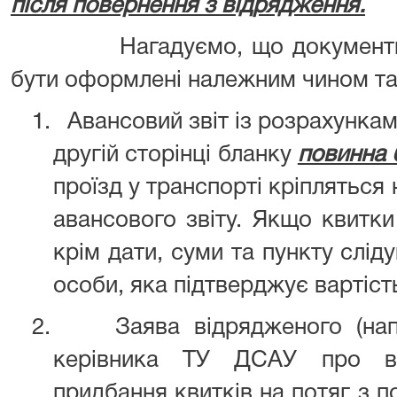
після повернення з відрядження.
Нагадуємо, що документи пр
бути оформлені належним чином та
1.
Авансовий звіт із розрахункам
другій сторінці бланку
повинна 
проїзд у транспорті кріпляться 
авансового звіту. Якщо квитк
крім дати, суми та пункту слід
особи, яка підтверджує вартіст
2.
Заява відрядженого (нап
керівника ТУ ДСАУ про ві
придбання квитків на потяг з 