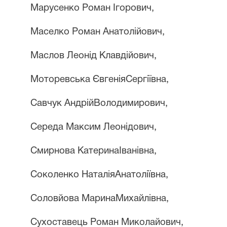
Марусенко Роман Ігорович,
Маселко Роман Анатолійович,
Маслов Леонід Клавдійович,
Моторевська ЄвгеніяСергіївна,
Савчук АндрійВолодимирович,
Середа Максим Леонідович,
Смирнова КатеринаІванівна,
Соколенко НаталіяАнатоліївна,
Соловйова МаринаМихайлівна,
Сухоставeць Роман Миколайович,