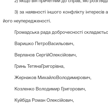
2) якщо він причетний до справ, які розгляд
3) за наявності іншого конфлікту інтересів
його неупередженості.
Громадська рада доброчесності складається
Варишко ПетроВасильович,
Верланов СергійОлексійович,
Гринь ТетянаГригорівна,
Жернаков МихайлоВолодимирович,
Козленко Володимир Григорович,
Куйбіда Роман Олексійович,