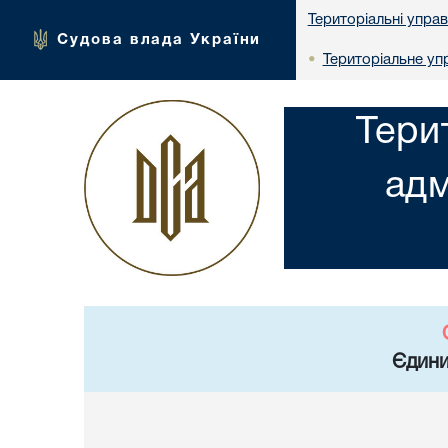
Територіальні упра
Судова влада України
Територіальне упр
•
Тери
адм
Єдини