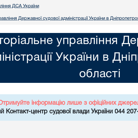
вління ДСА України
авління Державної судової адміністрації України в Днiпропетро
торіальне управління Де
іністрації України в Днi
областi
Отримуйте інформацію лише з офіційних джере
й Контакт-центр судової влади України 044 207