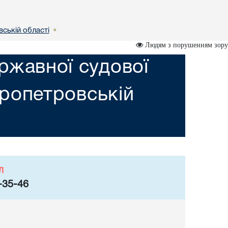
вській областi
•
Людям з порушенням зору
ржавної судової
пропетровській
л
-35-46