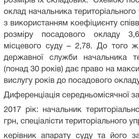
розмірів їх складових. Схемою по
оклад начальника територіального
з використанням коефіциєнту спів
розміру посадового окладу 3,
місцевого суду – 2,78. До того 
державної служби начальника те
(понад 30 років) дає право на макс
вислугу років до посадового окладу
Диференціація середньомісячної за
2017 рік: начальник територіальн
грн, спеціалісти територіального упр
керівник апарату суду та його за