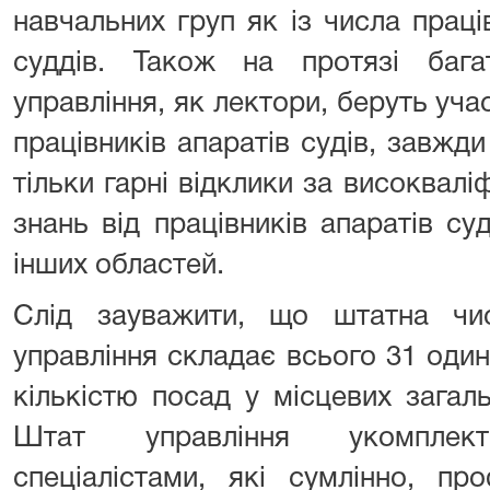
навчальних груп як із числа праців
суддів. Також на протязі багат
управління, як лектори, беруть уча
працівників апаратів судів, завжди
тільки гарні відклики за високвалі
знань від працівників апаратів суд
інших областей.
Слід зауважити, що штатна чисе
управління складає всього 31 оди
кількістю посад у місцевих загаль
Штат управління укомплекто
спеціалістами, які сумлінно, пр