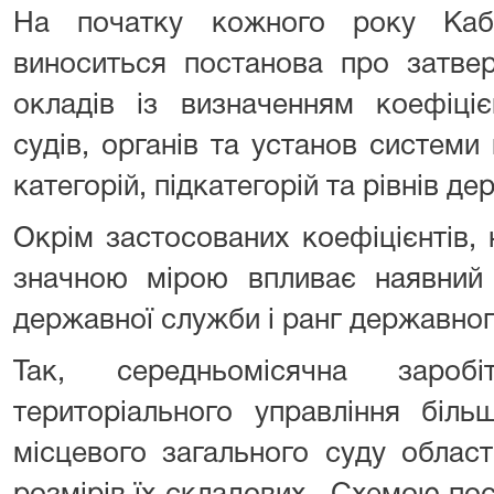
На початку кожного року Кабі
виноситься постанова про затве
окладів із визначенням коефіці
судів, органів та установ систем
категорій, підкатегорій та рівнів де
Окрім застосованих коефіцієнтів, 
значною мірою впливає наявний
державної служби і ранг державно
Так, середньомісячна зароб
територіального управління біль
місцевого загального суду облас