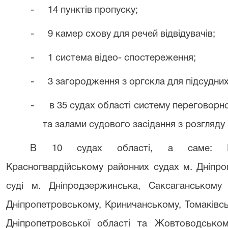
-
14 пунктів пропуску;
-
9 камер схову для речей відвідувачів;
-
1 система відео- спостереження;
-
3 загородження з оргскла для підсудних
-
в 3
5
судах області систему переговорно
та залами судового засідання з розгляду
В 10 судах області, а саме: Інд
Красногвардійському районних судах м. Дніпро
суді м. Дніпродзержинська, Саксаганському
Дніпропетровському, Криничанському, Томаківс
Дніпропетровської області та Жовтоводськом