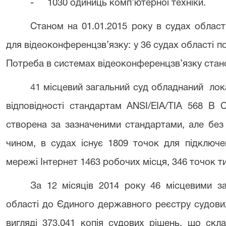
-
1030 одиниць комп’ютерної техніки.
Станом на 01.01.2015 року в судах облас
для відеоконференцзв’язку: у 36 судах області по
Потреба в системах відеоконференцзв’язку стано
41
місцевий загальний суд обладнаний лок
відповідності стандартам ANSI/EIA/TIA 568 B 
створена за зазначеними стандартами, але без 
чином, в судах існує 1809 точок для підключе
мережі Інтернет 1463 робочих місця, 346 точок ти
За 12 місяців 2014 року 46 місцевими з
області до Єдиного державного реєстру судови
вигляді 373.041 копія судових рішень, що скла