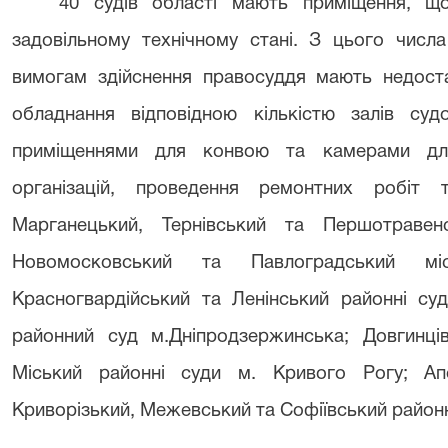
40 судів області мають приміщення, щ
задовільному технічному стані. З цього числа
вимогам здійснення правосуддя
мають недоста
обладнання відповідною кількістю залів суд
приміщеннями для конвою та камерами для 
організацій, проведення ремонтних робіт
Марганецький, Тернівський та Першотравенс
Новомосковський та Павлоградський місь
Красногвардійський та Ленінський районні суд
районний суд м.Дніпродзержинська; Довгинців
Міський районні суди м. Кривого Рогу; Апос
Криворізький, Межевський та Софіївський районн