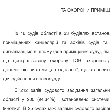
ТА ОХОРОНИ ПРИМІЩ
Із 46 судів області в 33 будівлях встано
приміщеннях канцелярій та архівів судів та
сигналізацією в цілому (все приміщення суду), які
під централізовану охорону ТОВ охоронно-д
допомогою системи „автодозвон”, що становить 
для здійснення правосуддя.
З 21
2
залів судового засідання загальни
області у 200 (94,34%) встановлено системи 
(кнопки). В 35 судах між залами судового засіда