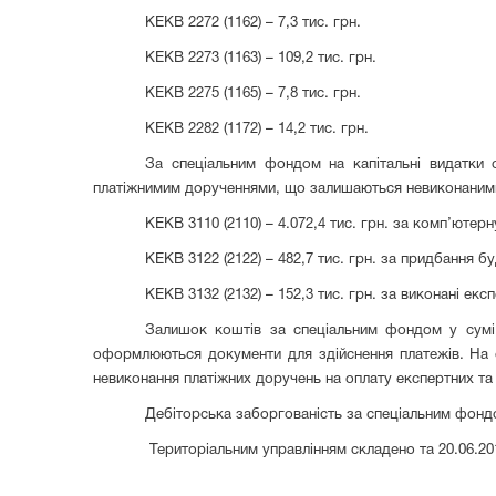
КЕКВ 2272 (1162) – 7,3 тис. грн.
КЕКВ 2273 (1163) – 109,2 тис. грн.
КЕКВ 2275 (1165) – 7,8 тис. грн.
КЕКВ 2282 (1172) – 14,2 тис. грн.
За спеціальним фондом на капітальні видатки о
платіжнимим дорученнями, що залишаються невиконаними
КЕКВ 3110 (
2
110) – 4.072,4 тис. грн. за комп’ютерн
КЕКВ 3122 (
2
122) – 482,7 тис. грн. за придбання 
КЕКВ 3132 (
2
1
32
) – 152,3 тис. грн. за виконані е
Залишок коштів за спеціальним фондом у сумі 7
оформлюються документи для здійснення платежів. На от
невиконання платіжних доручень на оплату експертних та
Дебіторська заборгованість за спеціальним фондом
Територіальним управлінням складено та 20.06.2