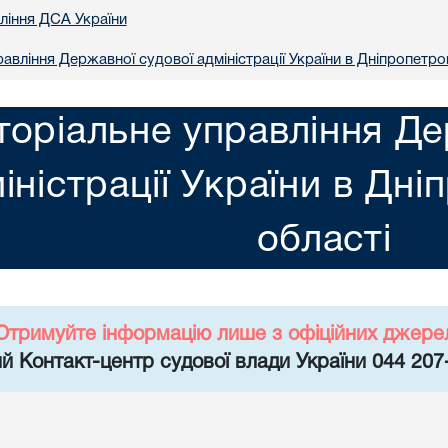
вління ДСА України
авління Державної судової адміністрації України в Днiпропетро
торіальне управління Де
іністрації України в Днi
областi
Отримуйте інформацію лише з офіційних джере
й Контакт-центр судової влади України 044 207