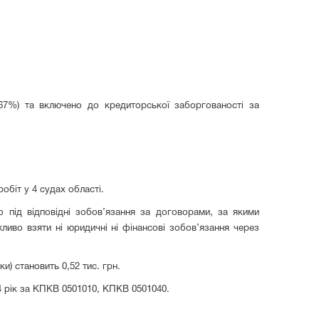
3,67%) та включено до кредиторської заборгованості за
обіт у 4 судах області.
 під відповідні зобов’язання за договорами, за якими
ливо взяти ні юридичні ні фінансові зобов’язання через
и) становить 0,52 тис. грн.
4 рік за КПКВ 0501010, КПКВ 0501040.