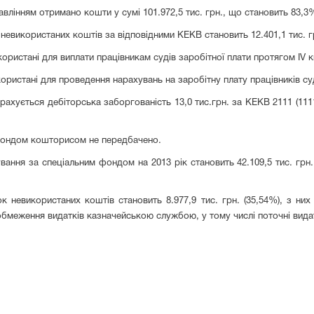
авлінням отримано кошт
и
у сумі
101.972,5
тис.
г
рн., що становить
83,3
 невикористаних коштів
за в
і
дпов
і
дними КЕКВ становить
12.401,1 тис. г
икористані для виплати працівникам судів заробітної плати протягом І
V
к
використані для проведення нарахувань на заробітну плату працівників су
рахується дебіторська заборгованість 13,0 тис.грн. за КЕКВ 2111 (111
 фондом кошторисом не передбачено.
ння за спеціальним фондом на 2013 рік становить 42.109,5 тис. грн.,
к невикористаних коштів становить 8.977,9 тис. грн. (35,54%), з них
бмеження видатків казначейською службою, у тому числі поточні вида