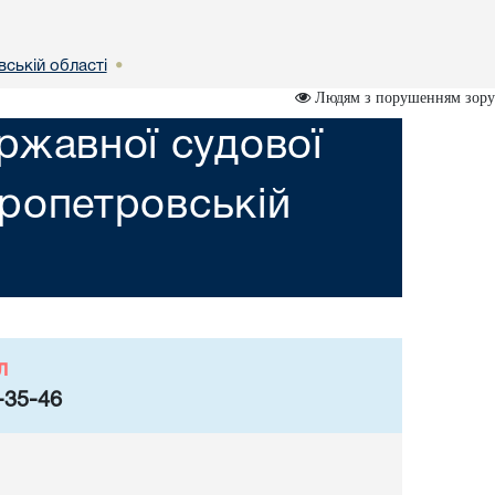
вській областi
•
Людям з порушенням зору
ржавної судової
пропетровській
л
-35-46