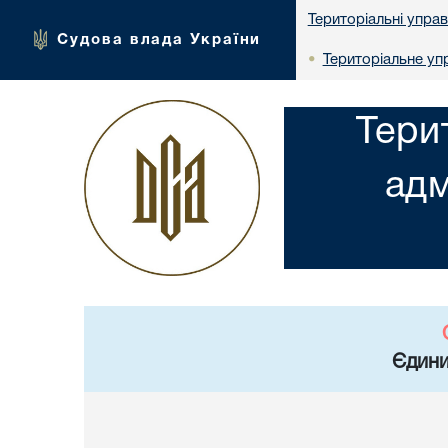
Територіальні упра
Судова влада України
Територіальне упр
•
Тери
адм
Єдини