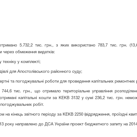
тримано 5.732,2 тис. грн., з яких використано 783,7 тис. грн. (1
 через обмеження видатків:
у техніку у комплекті;
будівлі для Апостолівського районного суду;
кспертні та погоджувальні роботи для проведення капітальних ремонтних р
44,6 тис. грн., що отримало територіальне управління розподілено
римані капітальні кошти за КЕКВ 3132 у сумі 236,2 тис. грн. немож
 погоджувальних робіт.
 на кінець звітного періоду за КЕКВ 2250 (відрядження, проїздні квитк
013 року направлено до ДСА України проект бюджетного запиту на 201