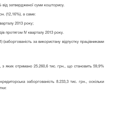
%
від затверджено
ї
суми
кошторису
.
рн. (12,16%), а саме:
варталу 2013 року;
дів протягом І
V
кварталу 2013 року.
1) (заборгованість за використану відпустку працівниками
 з яких отримано 25.260,6 тис. г
рн., що становить
59,9%
 кредиторська заборгованість 8.233,3 тис. грн., оскільки
тки: