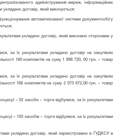
з централізованого адміністрування мереж, інформаційних
ми укладено договір, який виконується;
 функціонування автоматизованої системи документообігу
ується;
результатами укладено договір, який виконано сторонами у
лися, за їх результатами укладено договір на закупівлю
лькості 160 комплектів на суму 1 998 720, 00 грн. – товар
лися, за їх результатами укладено договір на закупівлю
лькості 166 комплектів на суму 2 073 672,00 грн. – товар
оцесу) – 52 засоби – торги відбулися, за їх результатами
цесу) – 155 засобів – торги відбулися, за їх результатами
ьтатами укладено договір, який зареєстровано в ГУДКСУ в