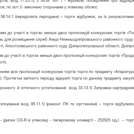
рти), (код 17.23.1), 2 лоти: лот 1 - журнали, посвідчення про відряд
ся; по лот 2- виконано сторонами у повному обсязі;
 58.14.1 (передплата періодики) – торги відбулися, за їх результата
нням до участі в торгах менше двох пропозицій конкурсних торгів «П
щень для розміщення служб Амур-Нижньодніпровського районного суду
ті, Апостолівського районного суду Дніпропетровської області, Дніпр
ям до участі в торгах менше двох пропозицій конкурсних торгів «Продаж 
ті).
иленням всіх пропозицій конкурсних торгів торги по предмету «Апарату
). Протягом звітного періоду відкриті торги по даному предмету закупі
ронного й оптичного устатковання (код 33.13.1) Заправка картриджів 
аткування (код 95.11.1) (ремонт ПК та оргтехніки) – торги відбулися
.1) - (диски CD-R в упаковці - паперовому конверті - 252525 од.) – то