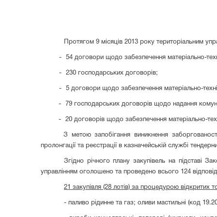
Протягом 9 місяців 201
3
року територіальним упр
-
54 договори щодо забезпечення матеріально-техн
-
230 господарських договорів;
-
5 договори щодо забезпечення матеріально-техні
-
79 господарських договорів щодо надання комун
-
20 договорів щодо забезпечення матеріально-тех
З метою запобігання виникнення заборгованост
пролонгації та реєстрації в казначейській службі тендер
Згідно річного плану закупівель на підставі З
управлінням оголошено та проведено всього 124 відповідни
21 закупівля (28 лотів) за процедурою відкритих т
- паливо рідинне та газ; оливи мастильні (код 19.