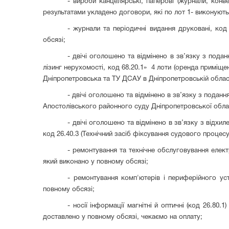
- вироби канцелярські, паперові (журнали, конве
результатами укладено договори, які по лот 1- виконують
- журнали та періодичні видання друковані, код
обсязі;
- двічі оголошено та відмінено в зв’язку з пода
лізинг нерухомості, код 68.20.1» 4 лоти (оренда примі
Дніпропетровська та ТУ ДСАУ в Дніпропетровській облас
- двічі оголошено та відмінено в зв’язку з поданн
Апостолівського районного суду Дніпропетровської облас
- двічі оголошено та відмінено в зв’язку з відх
код 26.40.3 (Технічний засіб фіксування судового процесу
- ремонтування та технічне обслуговування елект
який виконано у повному обсязі;
- ремонтування комп'ютерів і периферійного уст
повному обсязі;
- носії інформації магнітні й оптичні (код 26.80
доставлено у повному обсязі, чекаємо на оплату;