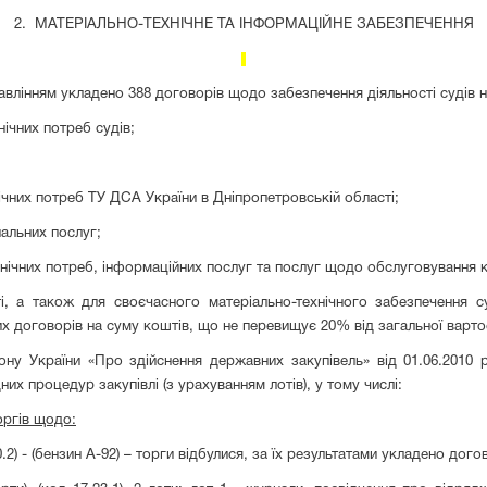
2. МАТЕРІАЛЬНО-ТЕХНІЧНЕ ТА ІНФОРМАЦІЙНЕ ЗАБЕЗПЕЧЕННЯ
авлінням укладено
3
88 договорів щодо забезпечення діяльності судів н
ічних потреб судів;
чних потреб ТУ ДСА України в Дніпропетровській області;
альних послуг;
нічних потреб, інформаційних послуг та послуг щодо обслуговування к
і, а також для своєчасного матеріально-технічного забезпечення с
них договорів на суму коштів, що не перевищує 20% від загальної варт
акону України «Про здійснення державних закупівель» від 01.06.201
х процедур закупівлі (з урахуванням лотів), у тому числі:
оргів щодо:
20.2) - (бензин А-92) – торги відбулися, за їх результатами укладено до