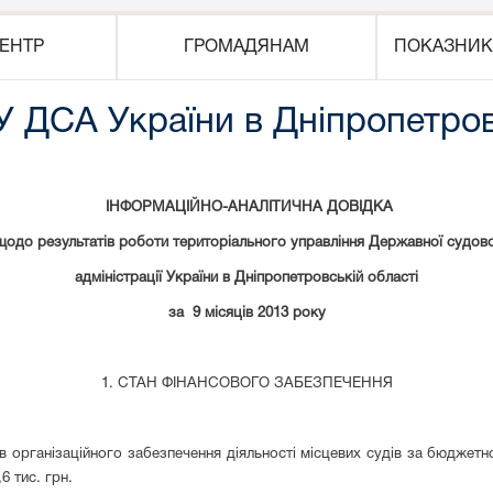
ЕНТР
ГРОМАДЯНАМ
ПОКАЗНИК
ТУ ДСА України в Дніпропетров
ІНФОРМАЦІЙНО-АНАЛІТИЧНА ДОВІДКА
щодо результатів роботи територіального управління Державної судово
адміністрації України в Дніпропетровській області
за
9
місяців
20
13
р
оку
1. СТАН Ф
І
НАНСОВОГО ЗАБЕЗПЕЧЕННЯ
в організаційного забезпечення діяльності місцевих судів за бюдже
 тис. грн.