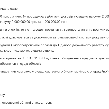
ика, а саме:
0 грн. , з яких 1– процедура відбулася, договір укладено на суму 2 00
 суму 2 000 000,00 грн. та 1 000 000,00 грн.
рична енергія, тепло- та водо- постачання, газопостачання та послуги зв
бласті здійснюється за допомогою автоматизованої системи документо
 судами Дніпропетровської області до Єдиного державного реєстру су
 кількості ухвалених судами рішень.
сигнувань за КЕКВ 3110 «Придбання обладнання і предметів довгос
абезпечення судів області:
-апаратний комплекс у складі системного блоку, монітору, операційної
есу.
опетровської області знаходяться: