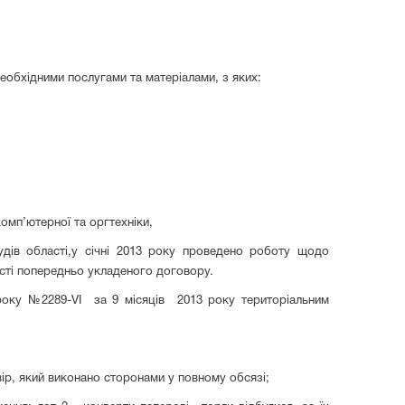
еобхідними послугами та матеріалами, з яких:
омп’ютерної та оргтехніки,
удів області,у січні 2013 року проведено роботу щодо
ості попередньо укладеного договору.
0 року №2289-VI за 9 місяців 2013 року територіальним
говір, який виконано сторонами у повному обсязі;