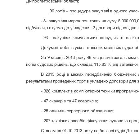
Дніпропетровській області;
96 лотів – процедура закупівлі в одного учасн
- 3- закупівля марок поштових на суму 5 000 000,0
відбулася, готуємо до укладення 2 договори відповідно на
- 93 - закупівля комунальних послуг, як то: елект
Документообіг в усіх загальних місцевих судах о
За 9 місяців 2013 року 46 місцевими загальними
копій судових рішень, що складає 115,85 % від загальної
В 2013 році в межах передбачених бюджетних а
результатами проведених торгів укладено договори для з
- 326 комплектів комп’ютерної техніки (програмно
- 47 сканерів та 47 ксероксів;
- 25 одиниць серверного обладнання;
- 207 технічних засобів фіксування судового проц
Станом на 01.10.2013 року на балансі судів Дніпр