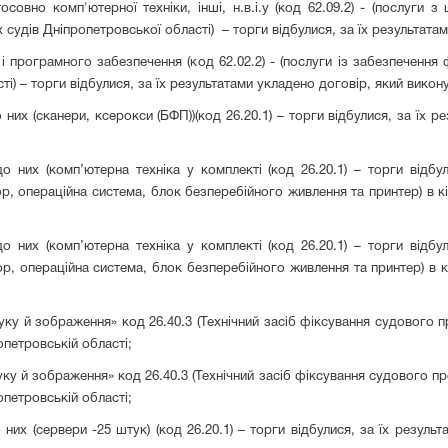
осовно комп'ютерної техніки, інші, н.в.і.у (код 62.09.2) - (послуги 
х судів Дніпропетровської області) – торги відбулися, за їх результата
і програмного забезпечення (код 62.02.2) - (послуги із забезпечення
і) – торги відбулися, за їх результатами укладено договір, який викон
них (сканери, ксерокси (БФП))(код 26.20.1) – торги відбулися, за їх 
 них (комп’ютерна техніка у комплекті (код 26.20.1) – торги відбу
р, операційна система, блок безперебійного живлення та принтер) в кі
 них (комп’ютерна техніка у комплекті (код 26.20.1) – торги відбу
ор, операційна система, блок безперебійного живлення та принтер) в кі
ку й зображення» код 26.40.3 (Технічний засіб фіксування судового пр
петровській області;
ку й зображення» код 26.40.3 (Технічний засіб фіксування судового про
петровській області;
них (сервери -25 штук) (код 26.20.1) – торги відбулися, за їх резул