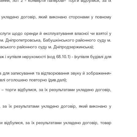
ження; лот 2 - конверти паперові– торги відбулися, за їх
ми укладено договір, який виконано сторонами у повному
ослуги щодо оренди й експлуатування власної чи взятої у
 м. Дніпропетровська, Бабушкінського районного суду м.
овського районного суду м. Дніпродзержинська);
і купівля нерухомості (код 68.10.1) - (купівля будівлі для
ра для записування та відтворювання звуку й зображення»
влі оголошено повторно (див.далі);
– торги відбулися, за їх результатами укладено договір,
, за їх результатами укладено договір, який виконано у
рги відбулися, за їх результатами укладено договір, товар