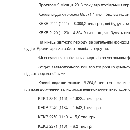
Протягом 9 місяців 2013 року
територіальним упр
К
асові видатки склали 89.571,4
тис.
г
рн
., залишок
КЕКВ
2111 (
11
11)
- 8.006
,
2 тис. грн., які будуть в
КЕКВ 2120 (1120) – 4.394,9 тис. грн., які будуть 
На кінець звітного періоду за загальним фондом 
судів). Кредиторська заборгованість відсутня.
Фінансування капітальних видатків за загальним
Згідно затвердженого кошторису розмір фінансува
від затверджено
ї
суми.
К
асові видатки склали 16.294,9
тис.
г
рн.
, залишо
платіжні доручення залишились невиконаними внаслідок о
КЕКВ 2210 (1131) – 1.822,5 тис. грн.
КЕКВ 2240 (1134) – 1.543,1 тис. грн.
КЕКВ 2250 (1140) – 15,6 тис. грн.
КЕКВ 2271 (1161) – 6,2 тис. грн.