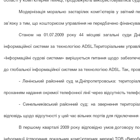
області у комп’ютерній техніці, продовжують використовуватись суд
Модернізація морально застарілих комп’ютерів у звітний п
зв’язку з тим, що кошторисом управління не передбачено фінансува
Станом на 01.07.2009 року 44
місцеві загальні суди Д
інформаційної системи за технологією ADSL
.
Територіальним управ
«Інформаційні судові системи» вирішується питання щодо забезпече
до глобальної інформаційної системи за технологією ADSL. Так, про
- Ленінський районний суд м.Дніпропетровська: територіа
проханням надання окремої телефонної лінії через відсутність телеф
- Синельник
і
вський районний суд: на звернення територ
і
а
відповідь щодо відсутності у цей час вільних портів для підключення
В першому кварталі 2009 року відповідно умов договору по
інформації (створення локальних комп’ютерних мереж) ТОВ «Виро