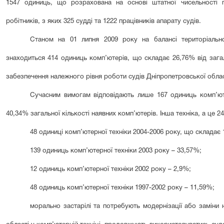
1547 одиниць, що розрахована на основі штатної чисельності п
робітників, з яких 325 судді та 1222 працівників апарату судів.
Станом на 01 липня 2009 року на балансі територіальн
знаходиться 414 одиниць комп’ютерів, що складає 26,76% від загаль
забезпечення належного рівня роботи судів Дніпропетровської облас
Сучасним вимогам відповідають лише 167 одиниць комп’ют
40,34% загальної кількості наявних комп’ютерів. Інша техніка, а це 24
48 одиниці комп’ютерної техніки 2004-2006 року, що складає 
139 одиниць комп’ютерної техніки 2003 року – 33,57%;
12 одиниць комп’ютерної техніки 2002 року – 2,9%;
48 одиниць комп’ютерної техніки 1997-2002 року – 11,59%;
морально застарілі та потребують модернізації або заміни 