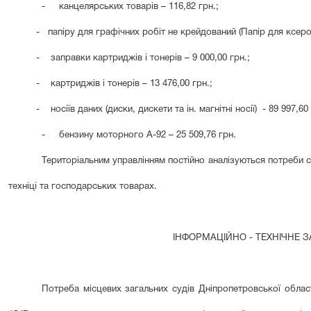
-
канцелярських товар
ів
–
116
,
82
грн.;
-
папіру для графічних робіт не крейдований (Папір для ксер
-
заправки картриджів і тонерів –
9 000
,
0
0 грн.;
-
картриджів і тонерів –
13 476
,
0
0 грн.;
-
носіїв даних (диски, дискети та ін. магнітні носії) -
89 997
,
60
-
бензину моторного А-92 – 25 509,76 грн.
Територіальним управлінням постійно аналізуються потреби с
техніці та господарських товарах.
ІНФОРМАЦІЙНО - ТЕХНІЧНЕ 
Потреба місцевих загальних судів Дніпропетровської облас