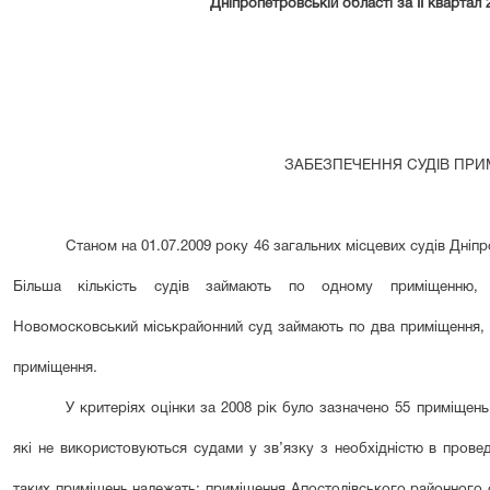
Дніпропетровській області
за І
І
квартал 
ЗАБЕЗПЕЧЕННЯ СУДІВ ПР
Станом на 01.07.2009 року 46 загальних місцевих судів Дніп
Більша кількість судів займають по одному приміщенню, Т
Новомосковський міськрайонний суд займають по два приміщення, 
приміщення.
У критеріях оцінки за 2008 р
ік
було зазначено 55 приміщень 
які не використовуються судами у зв’язку з необхідністю в провед
таких приміщень належать: приміщення Апостолівського районного с