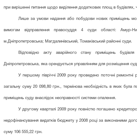
при вирішенні питання щодо виділення додаткових площ в будівлях, 
Лише за умови надання або побудови нових приміщень мо
вимогам відправлення правосуддя 4 суди області: Амур-Ни
м.Дніпропетровська; Магдалинівський, Томаківський районні суди.
Відповідно акту аварійного стану приміщень будівля
Дніпропетровська, яка орендується управлінням для розміщення суд
У першому півріччі 2009 року проведено поточні ремонтні
загальну суму 20 098,80 грн., термінова необхідність в яких була п
приміщень суду внаслідок несправності системи опалення.
У другому квартал
і 2009 року повністю погашено
кредиторс
недофінансування видатків бюджету у 2008 році за виконаними дог
суму 106 555,22 грн.