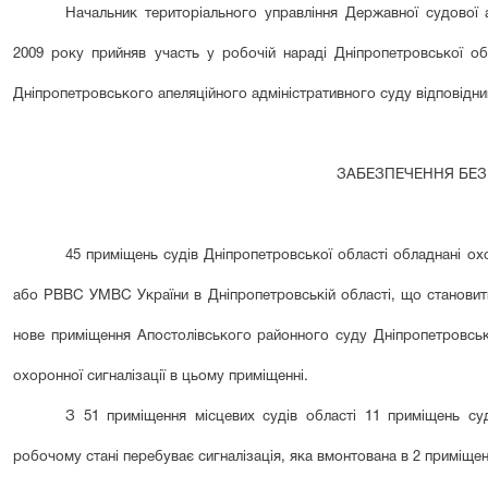
Начальник територіального управління Державної судової ад
2009 року прийняв участь у робочій нараді Дніпропетровської об
Дніпропетровського апеляційного адміністративного суду відповідн
ЗАБЕЗПЕЧЕННЯ БЕ
45 приміщень судів Дніпропетровської області обладнані ох
або РВВС УМВС України в Дніпропетровській області, що становит
нове приміщення Апостолівського районного суду Дніпропетровськ
охоронної сигналізації в цьому приміщенні.
З 51 приміщення місцевих судів області 11 приміщень су
робочому стані перебуває сигналізація, яка вмонтована в 2 приміще