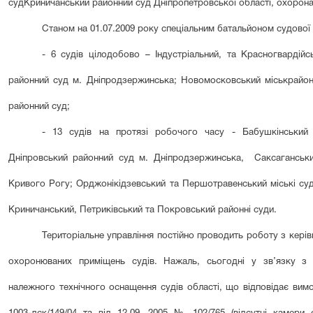
суд
Криничанський районний суд Дніпропетровської області, охорона
Станом на 01.07.2009 року спеціальним батальйоном судової м
- 6 судів цілодобово – Індустріальний, та Красногвардій
районний суд м. Дніпродзержинська; Новомосковський міськрайо
районний суд;
- 13 судів на протязі робочого часу - Бабушкінський 
Дніпровський районний суд м. Дніпродзержинська,
Саксаганськ
Кривого Рогу; Орджонікідзевський та Першотравенський міські су
Криничанський, Петриківський та Покровський районні суди.
Територіальне управління постійно проводить роботу з кер
охоронюваних приміщень судів. Нажаль, сьогодні у зв’язку з н
належного технічного оснащення судів області, що відповідає вим