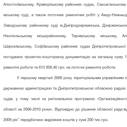
Апостолівському, Криворізькому районних судах, Саксаганськом
міському суді, а також поточних ремонтних робіт у Амур-Нижньо
Заводському районному суді м.Дніпродзержинська, Дзержинськом
Нікопольському міськрайонному, Тернівському міському, Апо
Широківському, Софіївському районних судах Дніпропетровської
погоджено проектно-кошторисну документацію на загальну суму 1
ремонтні роботи та 6
1
3
958
,
4
6 грн. на поточні ремонтні роботи.
У першому кварталі 2009 року територіальним управлінням
державною адміністрацією та Дніпропетровською обласною радою щ
судів, у тому числі за регіональною програмою «Організаційного
області на 2006-2010 роки». Відповідно до рішення обласної ради 
2009 рік” передбачено виділення коштів у сумі 200 тис.грн.