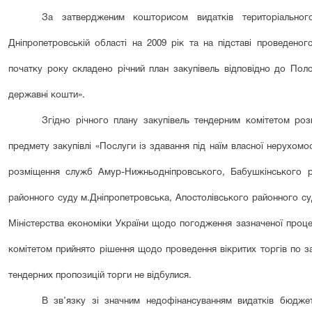
За затвердженим кошторисом видатків територіального
Дніпропетровській області на 2009 рік та на підставі проведеног
початку року складено річний план закупівель відповідно до Поло
державні кошти».
Згідно річного плану закупівель тендерним комітетом
роз
предмету закупівлі «Послуги із здавання під наїм власної нерухом
розміщення служб Амур-Нижньодніпровського, Бабушкінського ра
районного суду м.Дніпропетровська, Апостолівського районного су
Міністерства економіки України щодо погодження зазначеної процед
комітетом прийнято рішення щодо проведення вікритих торгів по за
тендерних пропозицій торги не відбулися.
В зв’язку зі значним недофінансуванням видатків бюдже