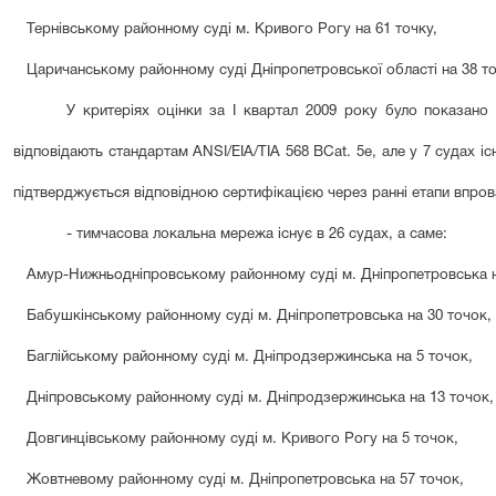
Тернівському районному суді м. Кривого Рогу на 61 точку,
Царичанському районному суді Дніпропетровської області на 38 т
У критеріях оцінки за І квартал 2009 року було показано 
відповідають стандартам
ANSI
/
EIA
/
TIA
568
B
Cat
. 5е, але у 7 судах 
підтверджується відповідною сертифікацією через ранні етапи впро
- тимчасова локальна мережа існує в 26 судах, а саме:
Амур-Нижньодніпровському районному суді м. Дніпропетровська 
Бабушкінському районному суді м. Дніпропетровська на
30
точ
ок
,
Баглійському районному суді м. Дніпродзержинська на 5 точок,
Дніпровському районному суді м. Дніпродзержинська на 13 точок,
Довгинцівському районному суді м. Кривого Рогу на 5 точок,
Жовтневому районному суді м. Дніпропетровська на 57 точок,