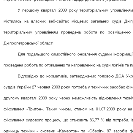
У першому кварталі 2009 року територіальним управлінням 
містилась на власних веб-сайтах місцевих загальних судів Дніп
територіальним управлінням проведена робота по розміщенню н
Дніпропетровської області
Для подальшого самостійного оновлення судами інформації 
проведена робота по отриманню та направленню на суди логінів та п
Відповідно до нормативів, затверджених головою ДСА Укр
суддів України 27 червня 2003 року потреба у технічних засобах фі
другому квартал
і 2009 року через неможливість відновлення техн
фіксування «Тритон». Таким чином, станом на 01.07.2009 року на
фіксування судового процесу, що становить
86
,
77
% від потреби. І
одиниць техніки - системи «Камертон» та «Оберіг». 97 засобів 