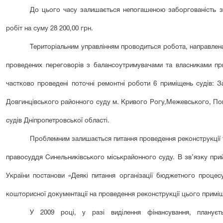
До цього часу залишається непогашеною заборгован
і
сть 
робіт на суму 28 200,00 грн.
Територіальним управлінням проводиться робота, направлена
проведених переговорів з балансоутримувачами та власниками п
частково проведені поточні ремонтні роботи 6 приміщень судів: 
Довгинцівського районного суду м. Кривого Рогу,
Межевського, Пок
судів Дніпропетровської області.
Проблемним залишається питання проведення реконструкції т
правосуддя Синельниківського міськрайонного суду. В зв’язку прий
України постанови «Деякі питання організації бюджетного проце
кошторисної документації на проведення реконструкції цього примі
У 2009 році, у разі виділення фінансування, плануєт