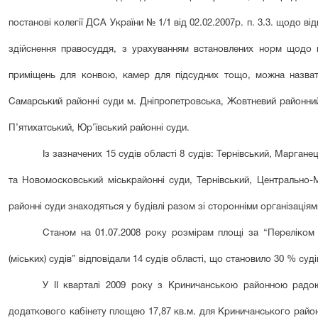
постанові колегії ДСА України № 1/1 від 02.02.2007р. п. 3.3. щодо ві
здійснення правосуддя, з урахуванням встановлених норм щодо каб
приміщень для конвою, камер для підсудних тощо, можна назвати
Самарський районні суди м. Дніпропетровська, Жовтневий районний
П’ятихатський, Юр’ївський районні суди.
Із зазначених 1
5
судів області
8
судів: Тернівський, Маргане
та Новомосковський міськрайонні суди, Тернівський, Центрально-
районні суди знаходяться у будівлі разом зі сторонніми організаціям
Станом на 01.07.2008 року розмірам площі за “Переліком
(міських) судів” відповідали 14 судів області, що становило 30 % суді
У ІІ кварталі 2009 року з Криничанською районною рад
додаткового кабінету площею 17,87 кв.м. для Криничанського районн