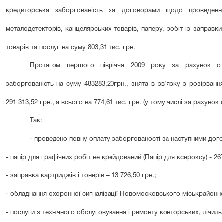
кредиторська заборгованість за договорами щодо проведення
металодетекторів, канцелярських товарів, паперу, робіт із заправк
товарів та послуг на суму 803,31 тис. грн.
Протягом першого п
івріччя
2009 року за рахунок отр
заборгованість на суму 48
3
283
,
20
грн., знята в зв’язку з розірван
291 313,52 грн., а всього на
774,61 тис. грн. (у тому числі за рахунок
Так:
- проведено повну оплату заборгованості за наступними дог
- папір для графічних робіт не крейдований (Папір для ксероксу) - 26
- заправка картриджів і тонерів – 13 726,50 грн.;
- обладнання охоронної сигналізації Новомосковського міськрайонно
- послуги з технічного обслуговування і ремонту конторських, лічиль