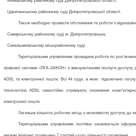
Межівському районному суді Дніпропетровської області
,
Царичанському районному суді Дніпропетровської області.
Також необхідно провести обстеження та роботи з відновлен
Самарському районному суді м. Дніпропетровська,
Синельниківському міськрайонному суді
.
Територіальним управлінням проведена робота по роз’яснен
правової системи «ЛІГА-ЗАКОН» з використанням послуги доступу д
ADSL та електронної пошти. Всі 44 суди,
в яких
підключено послуг
технологією ADSL самостійно отримують оновлення комп’ютерн
електронної пошти.
Загальна кількість робочих місць з можливістю доступу до м
Територіальним управлінням постійно оновлюється інформац
мережі Інтернет розміщено
7
статтей щодо діяльності управління.