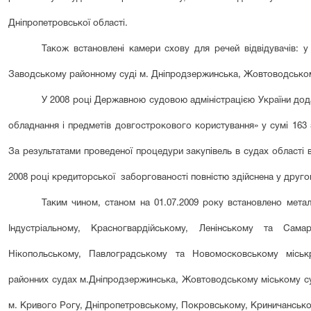
Дніпропетровської області.
Також встановлені камери схову для речей відвідувачів: у
Заводському районному суді м. Дніпродзержинська, Жовтоводському
У 2008 році Державною судовою адміністрацією України до
обладнання і предметів довгострокового користування» у сумі 163 
За результатами проведеної процедури закупівель в судах області 
2008 році
кредиторсько
ї
заборгован
ості повністю здійснена у друг
Таким чином, станом на 01.07.2009 року встановлено метал
Індустріальному, Красногвардійському, Ленінському та Сам
Нікопольському, Павлоградському та Новомосковському міськ
районних судах м.Дніпродзержинська, Жовтоводському міському с
м. Кривого Рогу, Дніпропетровському, Покровському, Криничансько