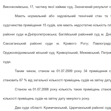
Виконкомівська, 17, частину якої займає суд. Зазначений результат с
Мають нормальний або задовільний технічний стан та 
судочинства приміщення 15 судів, але мають недостатню кількість п
районні суди м.Дніпропетровська; Баглійський районний суд м. Дн
Саксаганський районні суди м. Кривого Рогу; Павлоградс
Орджонікідзевський міський суд; Криворізький, Межевський, Петрик
суди.
Таким чином, станом на 01.07.2009 року 34 приміщення 
становить 67 % від загальної кількості приміщень судів на звітну дату
Станом на 01.07.2008 року кількість таких приміщень стано
кількості приміщень судів на звітну дату минулого року.
Два суди області: Криничанський, Царичанський районні су