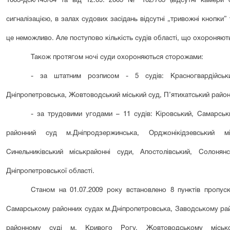
1003-дск/149/04 та від 12.09. 2005 № 102/765 (відсутні камери
сигналізацією, в залах судових засідань відсутні „тривожні кнопки” 
це неможливо. Але поступово кількість судів області, що охороняю
Також протягом ночі суди охороняються сторожами:
- за штатним розписом - 5 судів: Красногвардійський
Дніпропетровська, Жовтоводський міський суд, П’ятихатський район
- за трудовими угодами – 11 судів: Кіровський, Самарськ
районний суд м.Дніпродзержинська, Орджонікідзевський мі
Синельниківський міськрайонні суди, Апостолівський, Солонян
Дніпропетровської області.
Станом на 01.07.2009 року встановлено 8 пунктів пропуск
Самарському районних судах м.Дніпропетровська, Заводському ра
районному суді м. Кривого Рогу, Жовтоводському місько