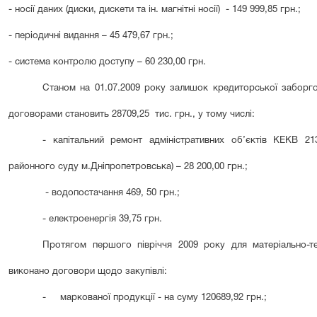
- носії даних (диски, дискети та ін. магнітні носії) - 149 999,85 грн.;
- періодичні видання – 45 479,67 грн.;
- система контролю доступу – 60 230,00 грн.
Станом на 01.07.2009 року залишок кредиторської заборго
договорами становить 28
7
09,25
тис. грн., у тому числ
і
:
- капітальний ремонт адміністративних об’єктів КЕКВ 2
районного суду м.Дніпропетровська) – 28 200,00 грн.;
- водопостачання 469, 50 грн.;
- електроенергія 39,75 грн.
Протягом першого п
івріччя 2009 року д
ля матер
іально-
виконано договори щодо закуп
івлі:
-
маркованої продукції - на суму
1
2
0
68
9,92 грн.
;