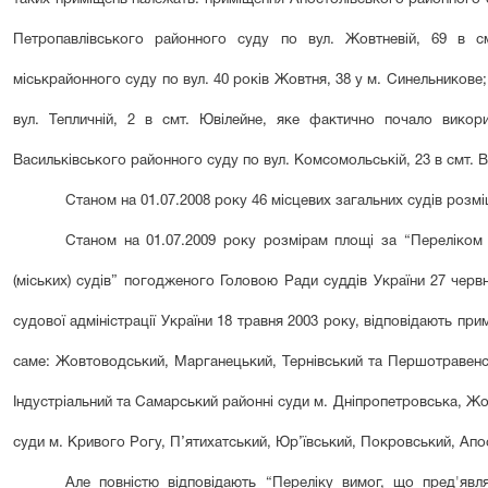
Петропавлівського районного суду по вул. Жовтневій, 69 в см
міськрайонного суду по вул. 40 років Жовтня, 38 у м. Синельников
вул. Тепличній, 2 в смт. Ювілейне
, яке фактично почало викори
Васильківського районного суду по вул. Комсомольській, 23 в смт. В
Станом на 01.07.2008 року 46 місцевих загальних судів розм
Станом на 01.07.2009 року розмірам площі за “Переліком
(міських) судів” погодженого Головою Ради суддів України 27 чер
судової адміністрації України 18 травня 2003 року, відповідають при
саме: Жовтоводський, Марганецький, Тернівський та Першотравенсь
Індустріальний та Самарський районні суди м. Дніпропетровська, Жо
суди м. Кривого Рогу, П’ятихатський, Юр’ївський, Покровський, Апо
Але повністю відповідають “Переліку вимог, що пред'явл