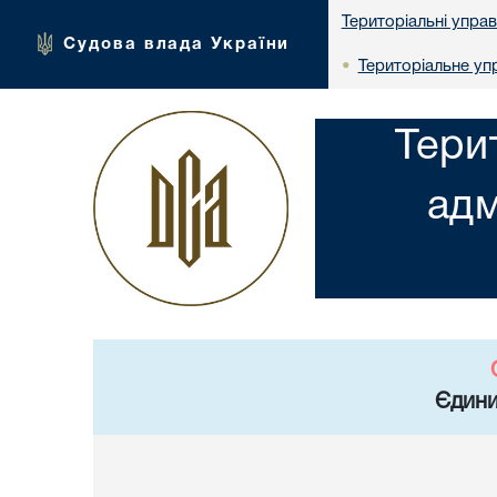
Територіальні упра
Судова влада України
Територіальне упр
•
Тери
адм
Єдини