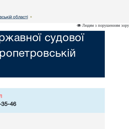
вській областi
•
Людям з порушенням зору
ржавної судової
пропетровській
л
-35-46