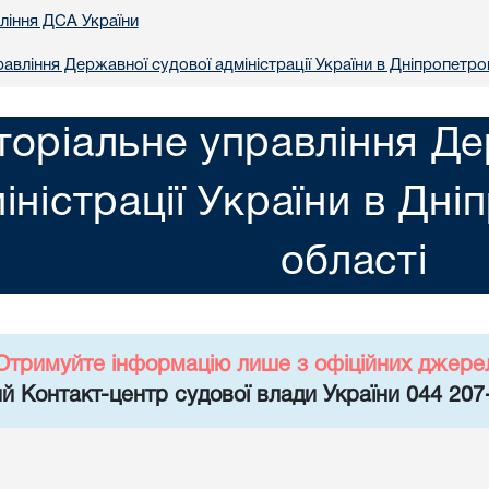
вління ДСА України
авління Державної судової адміністрації України в Днiпропетро
торіальне управління Де
іністрації України в Днi
областi
Отримуйте інформацію лише з офіційних джере
й Контакт-центр судової влади України 044 207