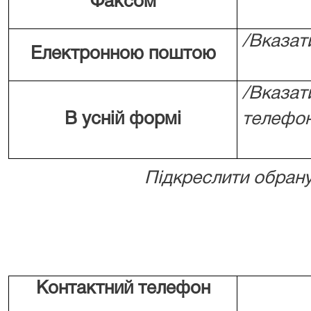
Факсом
/Вказат
Електронною поштою
/Вказат
В усній формі
телефон
Підкреслити обрану
Контактний телефон