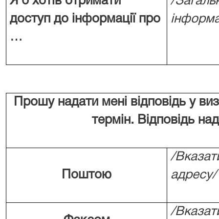
Я б хотів отримати
/Загаль
доступ до інформації про
інформа
…
Прошу надати мені відповідь у ви
термін. Відповідь над
/Вказат
Поштою
адресу/
/Вказат